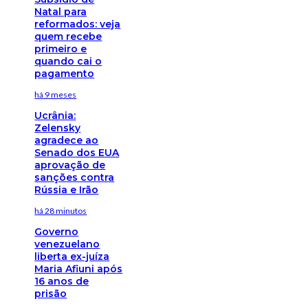
Natal para
reformados: veja
quem recebe
primeiro e
quando cai o
pagamento
há 9 meses
Ucrânia:
Zelensky
agradece ao
Senado dos EUA
aprovação de
sanções contra
Rússia e Irão
há 28 minutos
Governo
venezuelano
liberta ex-juíza
Maria Afiuni após
16 anos de
prisão