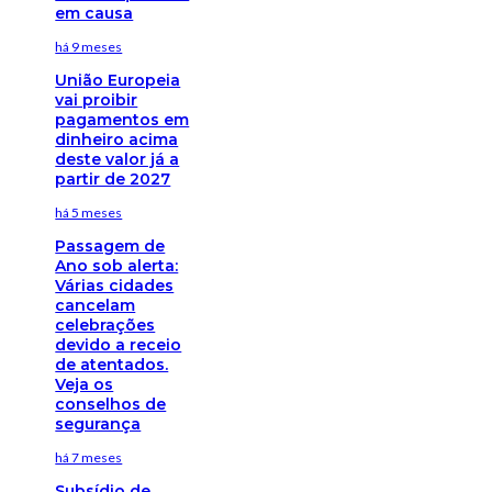
em causa
há 9 meses
União Europeia
vai proibir
pagamentos em
dinheiro acima
deste valor já a
partir de 2027
há 5 meses
Passagem de
Ano sob alerta:
Várias cidades
cancelam
celebrações
devido a receio
de atentados.
Veja os
conselhos de
segurança
há 7 meses
Subsídio de