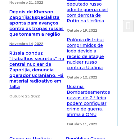
Novembro 21, 2022
deputado russo
admite guerra civil
Depois de Kherson,
com derrota de
Zaporíjia: Especialista
Putin na Ucrânia
aponta para avanços
contra as tropas russas
Outubro 19, 2022
que tomaram a região
Polónia distribui
Novembro 14, 2022
comprimidos de
iodo devido a
Rússia conduz
receio de ataque
“trabalhos secretos” na
nuclear russo
central nuclear de
contra a Ucrânia
Zaporíjia, denuncia
operador ucraniano. Há
Outubro 12, 2022
material radioativo em
falta
Ucrânia:
Bombardeamentos
Outubro 25, 2022
russos de 2.ª feira
podem configurar
crime de guerra,
afirma a ONU
Outubro 11, 2022
Guerra na Ucrânia:
República Checa