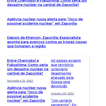
Entre Chernobyl e Fukushima: Como seria um
desastre nuclear na central de Zaporíjia?
Agência nuclear russa alerta para “risco de
possível acidente nuclear” em Zaporíjia
Depois de Kherson, Zaporíjia: Especialista
aponta para avanços contra as tropas russas
que tomaram a região
Entre Chernobyl e
40 países exigem
Fukushima: Como seria
que território
um desastre nuclear na
ucraniano
central de Zaporíjia?
ilegalmente
anexado pela
Novembro 22, 2022
Rússia seja
devolvido
Agência nuclear russa
alerta para “risco de
Outubro 24, 2022
possível acidente
nuclear” em Zaporíjia
“Um cenário
sangrento”: Ex-