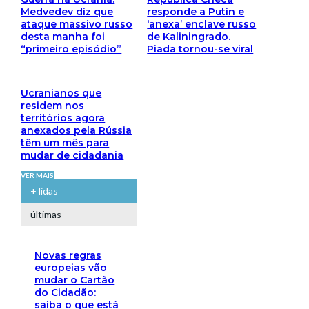
Medvedev diz que
responde a Putin e
ataque massivo russo
‘anexa’ enclave russo
desta manha foi
de Kaliningrado.
“primeiro episódio”
Piada tornou-se viral
Ucranianos que
residem nos
territórios agora
anexados pela Rússia
têm um mês para
mudar de cidadania
VER MAIS
+ lidas
últimas
Novas regras
europeias vão
mudar o Cartão
do Cidadão:
saiba o que está