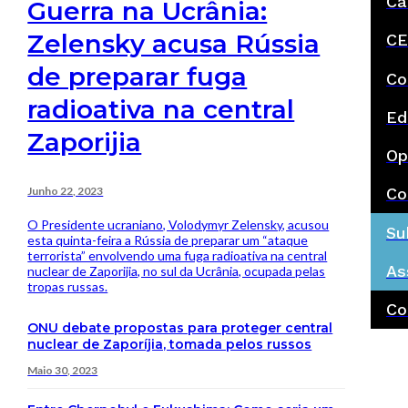
Ca
Guerra na Ucrânia:
Zelensky acusa Rússia
CE
de preparar fuga
Co
radioativa na central
Ed
Zaporijia
Op
Junho 22, 2023
Co
O Presidente ucraniano, ​​​​​​​Volodymyr Zelensky, acusou
Su
esta quinta-feira a Rússia de preparar um “ataque
terrorista” envolvendo uma fuga radioativa na central
As
nuclear de Zaporijia, no sul da Ucrânia, ocupada pelas
tropas russas.
Co
ONU debate propostas para proteger central
nuclear de Zaporíjia, tomada pelos russos
Maio 30, 2023