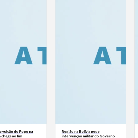
e vulcão do Fogo na
Região na Bolívia pede
 chega ao fim
intervenção militar do Governo