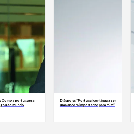
a: Como a portuguesa
Diáspora: “Portugal continua a ser
egou ao mundo
uma âncora importante para mim”