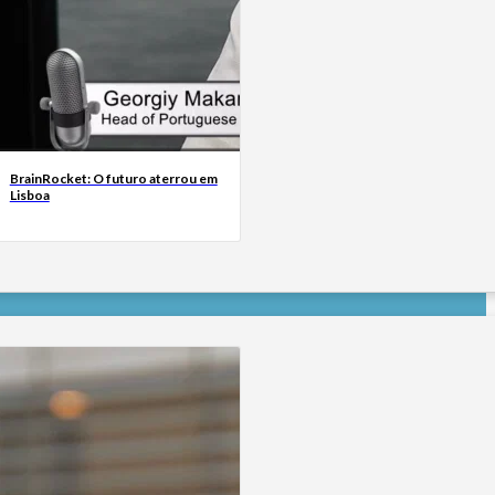
BrainRocket: O futuro aterrou em
Lisboa