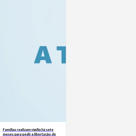
Famílias realizam vigília há sete
meses para pedir a libertação de