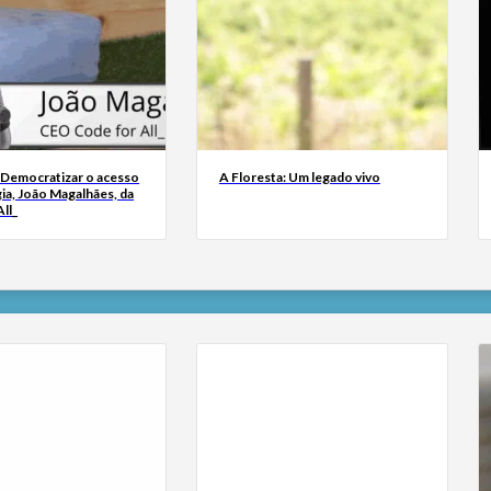
 Democratizar o acesso
A Floresta: Um legado vivo
ia, João Magalhães, da
ll_