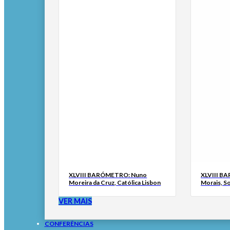
XLVIII BARÓMETRO: Nuno
XLVIII B
Moreira da Cruz, Católica Lisbon
Morais, S
VER MAIS
CONFERÊNCIAS