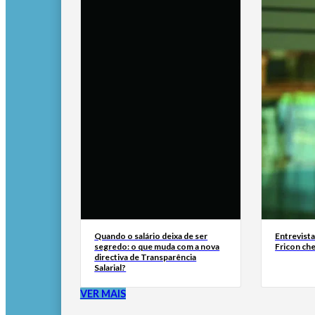
Quando o salário deixa de ser
Entrevist
segredo: o que muda com a nova
Fricon ch
directiva de Transparência
Salarial?
VER MAIS