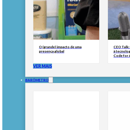
O (grande) impacto de uma
CEO Talk:
presença global
à tecnolog
Code for A
VER MAIS
BARÓMETRO