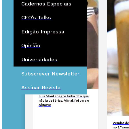
Cadernos Especiais
CEO's Talks
Edição Impressa
Opinião
Universidades
Subscrever Newsletter
Assinar Revista
Luís Montenegro tinha dito que
não ia de férias. Afinal, foi para o
Algarve
Vendas de
no 1.º se