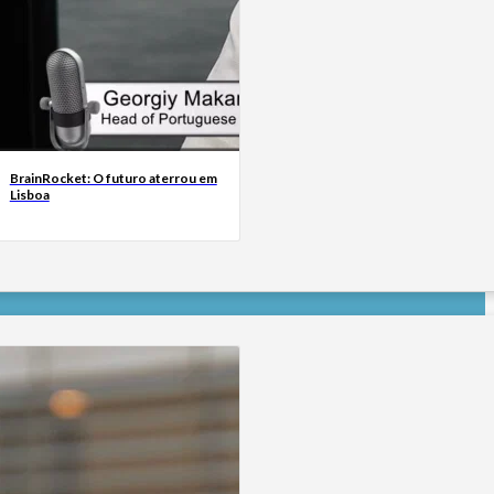
BrainRocket: O futuro aterrou em
Lisboa