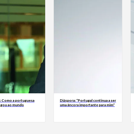
a: Como a portuguesa
Diáspora: “Portugal continua a ser
egou ao mundo
uma âncora importante para mim”