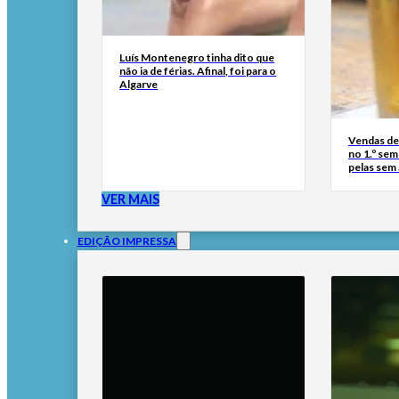
Luís Montenegro tinha dito que
não ia de férias. Afinal, foi para o
Algarve
Vendas de
no 1.º se
pelas sem
VER MAIS
EDIÇÃO IMPRESSA