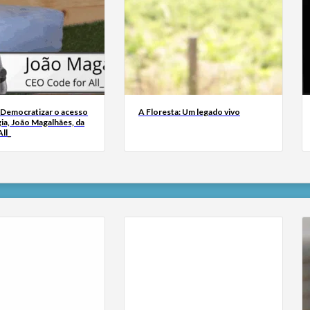
 Democratizar o acesso
A Floresta: Um legado vivo
ia, João Magalhães, da
ll_