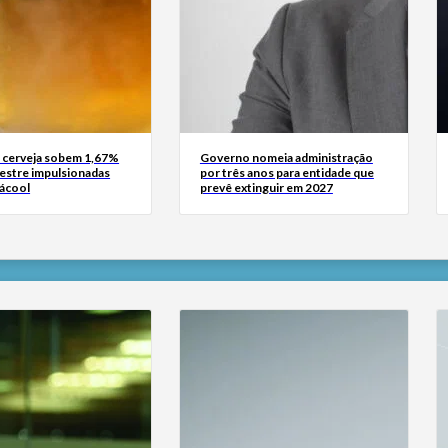
 cerveja sobem 1,67%
Governo nomeia administração
mestre impulsionadas
por três anos para entidade que
 ácool
prevê extinguir em 2027