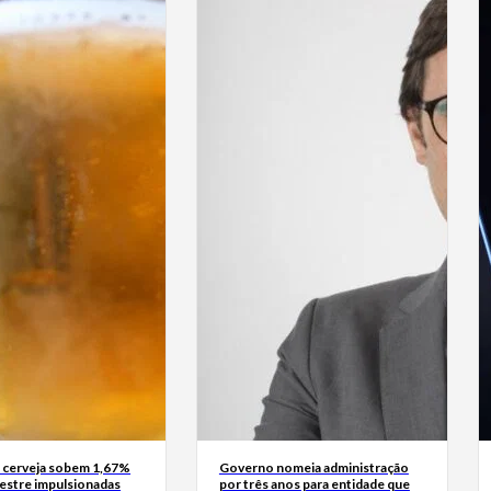
 cerveja sobem 1,67%
Governo nomeia administração
mestre impulsionadas
por três anos para entidade que