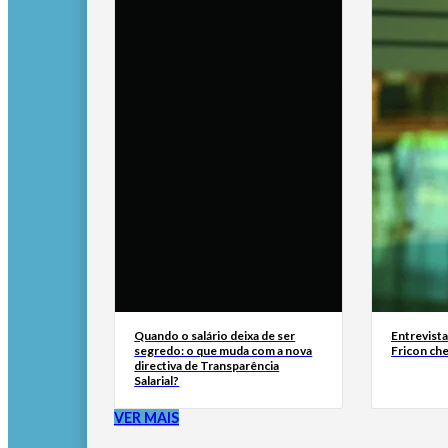
Quando o salário deixa de ser
Entrevist
segredo: o que muda com a nova
Fricon ch
directiva de Transparência
Salarial?
VER MAIS