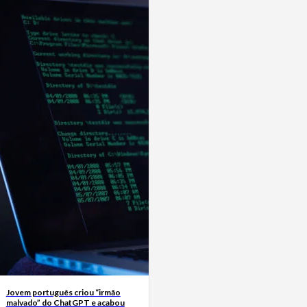
Jovem português criou “irmão
malvado” do ChatGPT e acabou