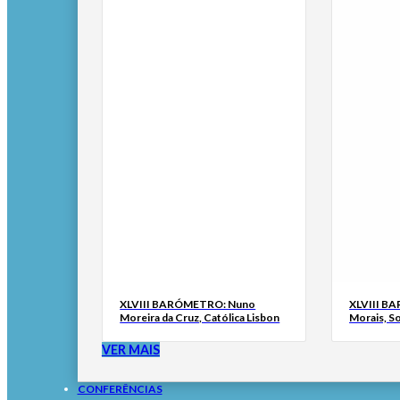
XLVIII BARÓMETRO: Nuno
XLVIII B
Moreira da Cruz, Católica Lisbon
Morais, S
VER MAIS
CONFERÊNCIAS