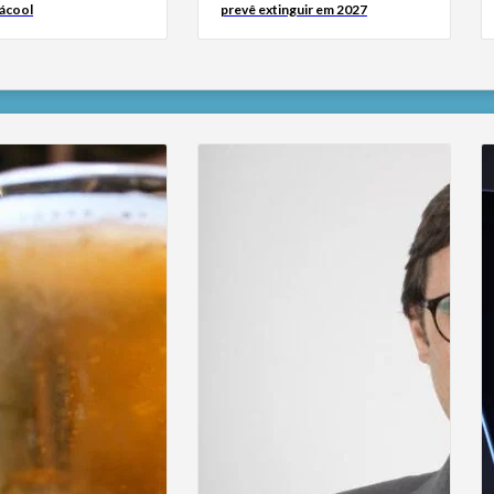
 ácool
prevê extinguir em 2027