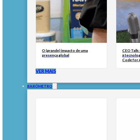
O (grande) impacto de uma
CEO Talk:
presença global
à tecnolog
Code for A
VER MAIS
BARÓMETRO