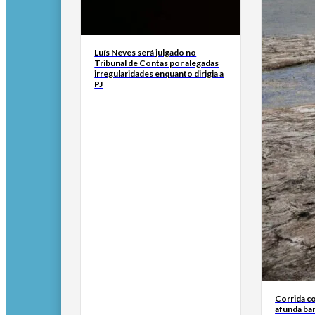
Luís Neves será julgado no
Tribunal de Contas por alegadas
irregularidades enquanto dirigia a
PJ
Corrida c
afunda ba