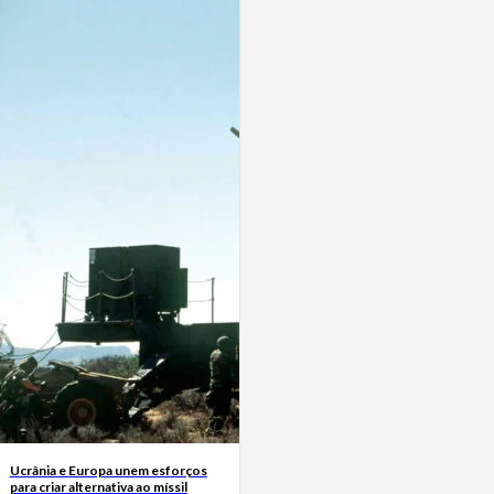
Ucrânia e Europa unem esforços
para criar alternativa ao míssil