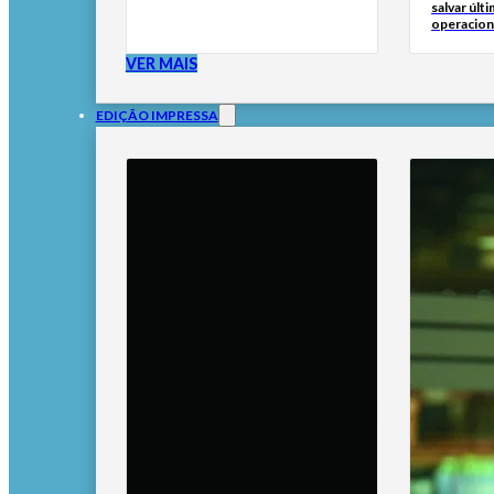
salvar últ
operacion
VER MAIS
EDIÇÃO IMPRESSA