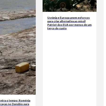
Ucrânia e Europa unem esforços
para criar alternativa ao míssil
Patriot dos EUA por menos de um
terço do custo
ontra o tempo: Roménia
rcaças no Danúbio para