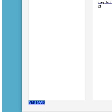
irregulari
PJ
VER MAIS