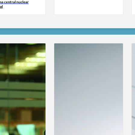
ima central nuclear
al