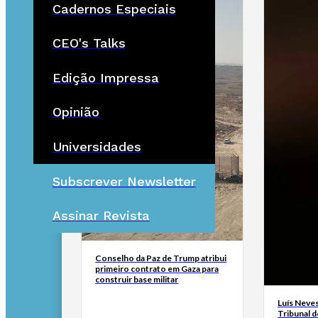
Cadernos Especiais
CEO's Talks
Edição Impressa
Opinião
Universidades
Subscrever Newsletter
Assinar Revista
Conselho da Paz de Trump atribui
primeiro contrato em Gaza para
construir base militar
Luís Neves
Tribunal 