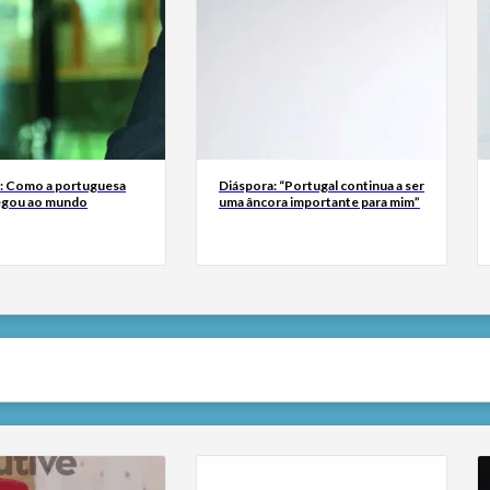
a: Como a portuguesa
Diáspora: “Portugal continua a ser
egou ao mundo
uma âncora importante para mim”