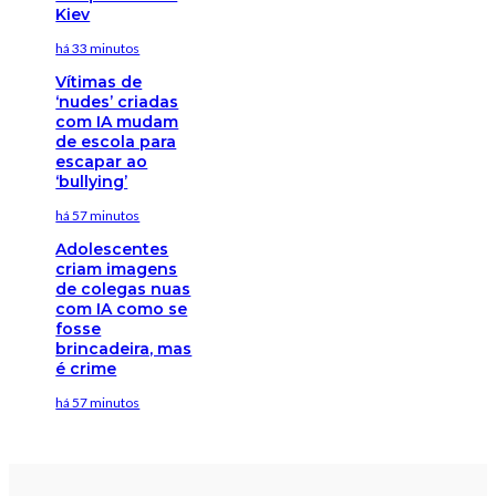
Kiev
há 33 minutos
Vítimas de
‘nudes’ criadas
com IA mudam
de escola para
escapar ao
‘bullying’
há 57 minutos
Adolescentes
criam imagens
de colegas nuas
com IA como se
fosse
brincadeira, mas
é crime
há 57 minutos