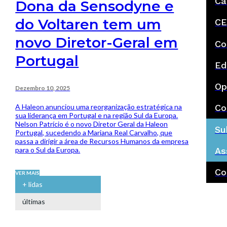
Ca
Dona da Sensodyne e
do Voltaren tem um
CE
novo Diretor-Geral em
Co
Portugal
Ed
Op
Dezembro 10, 2025
A Haleon anunciou uma reorganização estratégica na
Co
sua liderança em Portugal e na região Sul da Europa.
Nelson Patrício é o novo Diretor Geral da Haleon
Su
Portugal, sucedendo a Mariana Real Carvalho, que
passa a dirigir a área de Recursos Humanos da empresa
para o Sul da Europa.
As
Co
VER MAIS
+ lidas
últimas