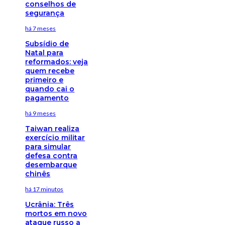
conselhos de
segurança
há 7 meses
Subsídio de
Natal para
reformados: veja
quem recebe
primeiro e
quando cai o
pagamento
há 9 meses
Taiwan realiza
exercício militar
para simular
defesa contra
desembarque
chinês
há 17 minutos
Ucrânia: Três
mortos em novo
ataque russo a