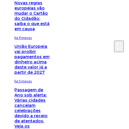
Novas regras
europeias vão
mudar o Cartão
do Cidadão:
saiba o que está
em causa
há 9 meses
União Europeia
vai proibir
pagamentos em
dinheiro acima
deste valor já a
partir de 2027
há 5 meses
Passagem de
Ano sob alerta:
Várias cidades
cancelam
celebrações
devido a receio
de atentados.
Veja os