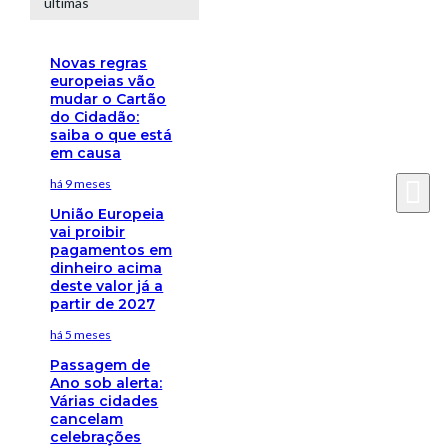
últimas
Novas regras
europeias vão
mudar o Cartão
do Cidadão:
saiba o que está
em causa
há 9 meses
União Europeia
vai proibir
pagamentos em
dinheiro acima
deste valor já a
partir de 2027
há 5 meses
Passagem de
Ano sob alerta:
Várias cidades
cancelam
celebrações