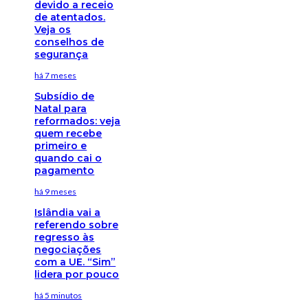
devido a receio
de atentados.
Veja os
conselhos de
segurança
há 7 meses
Subsídio de
Natal para
reformados: veja
quem recebe
primeiro e
quando cai o
pagamento
há 9 meses
Islândia vai a
referendo sobre
regresso às
negociações
com a UE. “Sim”
lidera por pouco
há 5 minutos