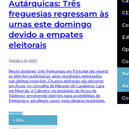
Ca
Autárquicas: Três
freguesias regressam às
CE
urnas este domingo
Co
devido a empates
Ed
eleitorais
Op
Outubro 26, 2025
Co
Neste domingo, três freguesias em Portugal vão repetir
Su
as eleições autárquicas, após resultados empatados
nas últimas votações. Os atos eleitorais vão decorrer
As
em Arcas, no concelho de Macedo de Cavaleiros, Lara,
em Monção, e Cabreiro, no município de Arcos de
Valdevez, envolvendo eleições para assembleias de
Co
freguesia e, em alguns casos, para câmaras municipais.
VER MAIS
+ lidas