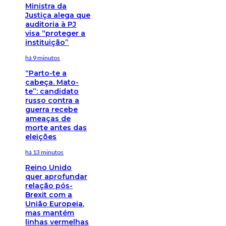
Ministra da
Justiça alega que
auditoria à PJ
visa “proteger a
instituição”
há 9 minutos
“Parto-te a
cabeça. Mato-
te”: candidato
russo contra a
guerra recebe
ameaças de
morte antes das
eleições
há 13 minutos
Reino Unido
quer aprofundar
relação pós-
Brexit com a
União Europeia,
mas mantém
linhas vermelhas