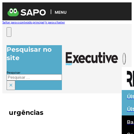
MENU
Saltar para o conteúdo principal
Ir para o footer
Pesquisar no
site
Pesquisar
×
Úl
Úl
urgências
Ba