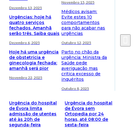
Novembro 15, 2025
Dezembro 13, 2025
Médicos avisam:
Urgências: hoje há
Evite estes 10
quatro serviços
comportamentos
fechados. Amanhã
para não acabar nas
serão três. Saiba quais
urgências
Dezembro 6, 2025
Outubro 12, 2025
Hoje há uma urgência
Parto no chão da
de obstetrícia e
urgência: Ministra da
ginecologia fechada:
Saúde pede
amanhã será pior
averiguação mas
critica excesso de
Novembro 22, 2025
inquéritos
Outubro 8, 2025
Urgência do hospital
Urgência do hospital
de Évora limita
de Évora sem
admissão de utentes
Ortopedia por 24
até às 20h de
horas, até 08:00 de
segunda-feira
sexta-feira