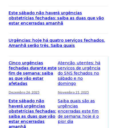
Este sábado não haverá urgências
obstetrícias fechadas: saiba as duas que vão
estar encerradas amanhã
Urgências: hoje há quatro serviços fechados.
Amanhã serão três. Saiba quais
Cinco urgências
Atenção, utentes: há
fechadas durante este
serviços de urgência
fim de semana: saiba
do SNS fechados no
as que vão estar
sábado e no
afetadas
domingo
Dezembro 26, 2025
Novembro 21, 2025
Este sábado não
Saiba quais são as
haverá urgências
urgências
obstetrícias fechadas:
encerradas este fim
saiba as duas que vão
de semana: hoje é o
estar encerradas
pior dia
amanhã