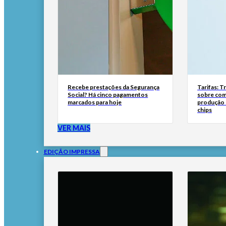
Recebe prestações da Segurança
Tarifas: T
Social? Há cinco pagamentos
sobre com
marcados para hoje
produção d
chips
VER MAIS
EDIÇÃO IMPRESSA