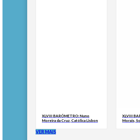
XLVIII BARÓMETRO: Nuno
XLVIII B
Moreira da Cruz, Católica Lisbon
Morais, S
VER MAIS