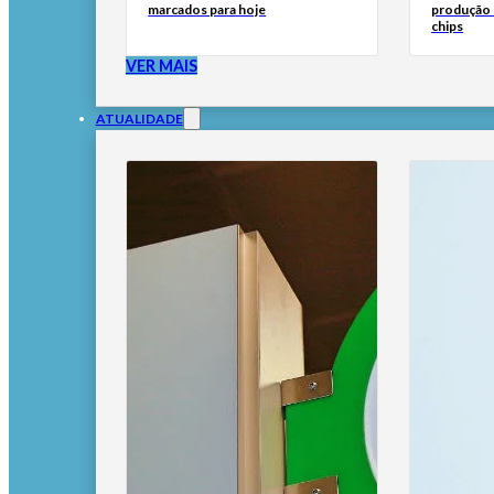
marcados para hoje
produção d
chips
VER MAIS
ATUALIDADE