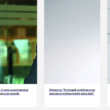
a: Como a portuguesa
Diáspora: “Portugal continua a ser
egou ao mundo
uma âncora importante para mim”