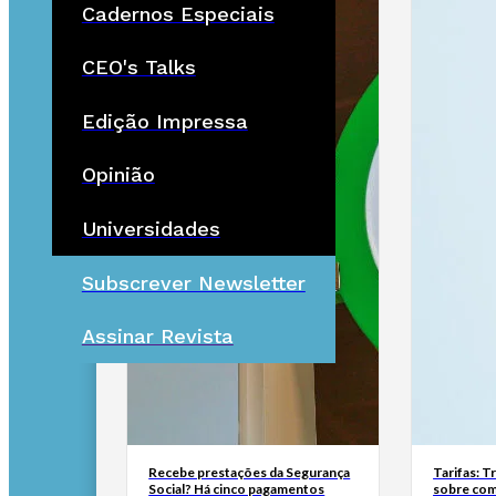
Cadernos Especiais
CEO's Talks
Edição Impressa
Opinião
Universidades
Subscrever Newsletter
Assinar Revista
Recebe prestações da Segurança
Tarifas: T
Social? Há cinco pagamentos
sobre com