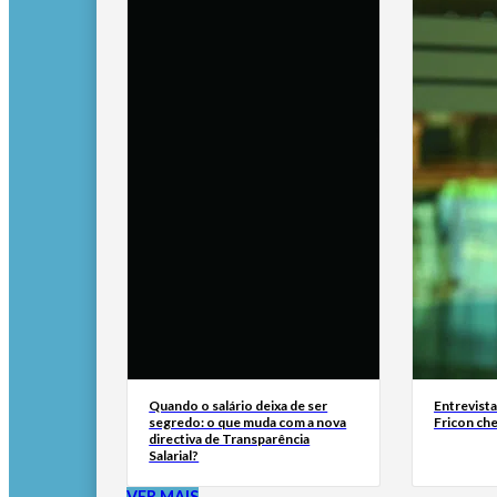
Quando o salário deixa de ser
Entrevist
segredo: o que muda com a nova
Fricon ch
directiva de Transparência
Salarial?
VER MAIS