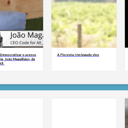
 Democratizar o acesso
A Floresta: Um legado vivo
ia, João Magalhães, da
ll_