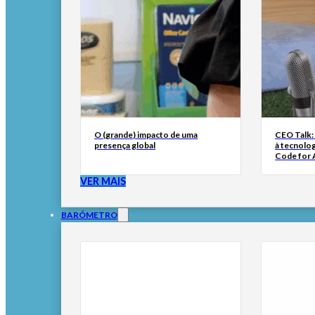
O (grande) impacto de uma
CEO Talk:
presença global
à tecnolog
Code for A
VER MAIS
BARÓMETRO