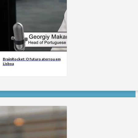
BrainRocket: O futuro aterrou em
Lisboa