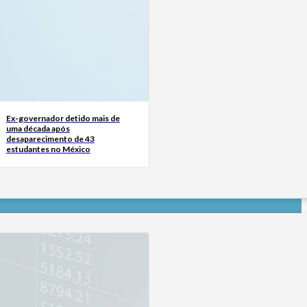
Ex-governador detido mais de
uma década após
desaparecimento de 43
estudantes no México