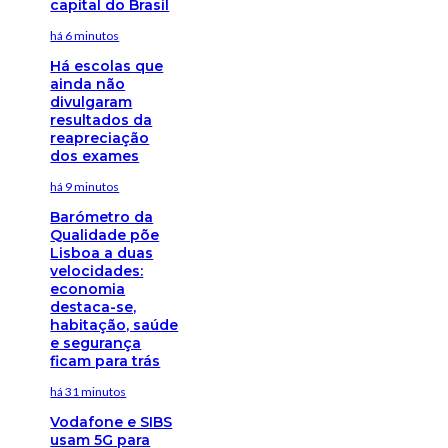
capital do Brasil
há 6 minutos
Há escolas que
ainda não
divulgaram
resultados da
reapreciação
dos exames
há 9 minutos
Barómetro da
Qualidade põe
Lisboa a duas
velocidades:
economia
destaca-se,
habitação, saúde
e segurança
ficam para trás
há 31 minutos
Vodafone e SIBS
usam 5G para