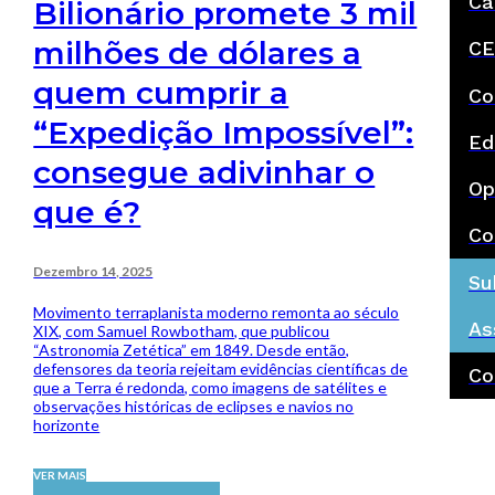
Ca
Bilionário promete 3 mil
milhões de dólares a
CE
quem cumprir a
Co
“Expedição Impossível”:
Ed
consegue adivinhar o
Op
que é?
Co
Dezembro 14, 2025
Su
Movimento terraplanista moderno remonta ao século
As
XIX, com Samuel Rowbotham, que publicou
“Astronomia Zetética” em 1849. Desde então,
defensores da teoria rejeitam evidências científicas de
Co
que a Terra é redonda, como imagens de satélites e
observações históricas de eclipses e navios no
horizonte
VER MAIS