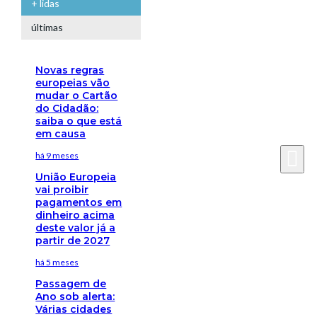
+ lidas
últimas
Novas regras
europeias vão
mudar o Cartão
do Cidadão:
saiba o que está
em causa
há 9 meses
União Europeia
vai proibir
pagamentos em
dinheiro acima
deste valor já a
partir de 2027
há 5 meses
Passagem de
Ano sob alerta:
Várias cidades