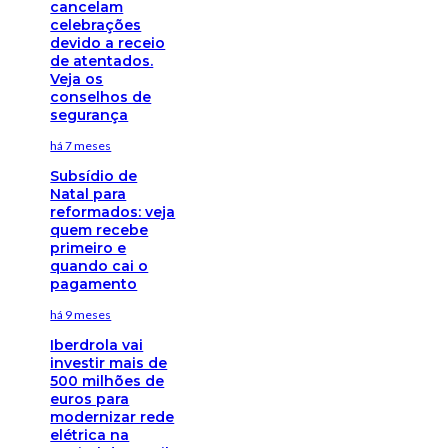
cancelam
celebrações
devido a receio
de atentados.
Veja os
conselhos de
segurança
há 7 meses
Subsídio de
Natal para
reformados: veja
quem recebe
primeiro e
quando cai o
pagamento
há 9 meses
Iberdrola vai
investir mais de
500 milhões de
euros para
modernizar rede
elétrica na