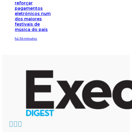
reforçar
pagamentos
eletrónicos num
dos maiores
festivais de
música do país
há 36 minutos