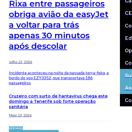
Ca
Rixa entre passageiros
obriga avião da easyJet
CE
a voltar para trás
Co
apenas 30 minutos
Ed
após descolar
Op
Julho 22, 2026
Co
Incidente aconteceu na noite da passada terça-feira, a
Su
bordo do voo EZY3352, que transportava 186
passageiros
As
Cruzeiro com surto de hantavírus chega este
Co
domingo a Tenerife sob forte operação
sanitária
Maio 10, 2026
VER MAIS