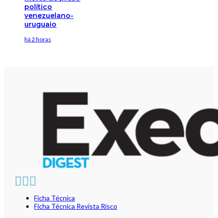
político
venezuelano-
uruguaio
há 2 horas
Ficha Técnica
Ficha Técnica Revista Risco