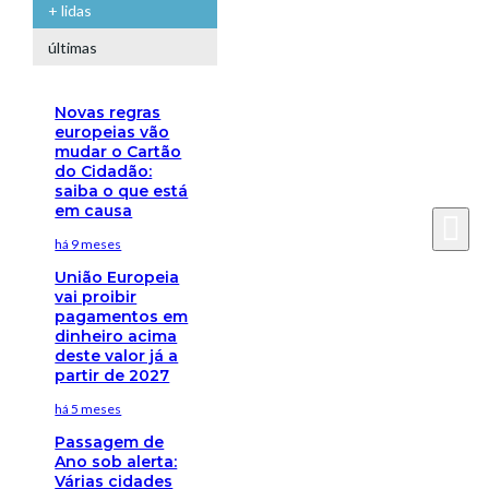
+ lidas
últimas
Novas regras
europeias vão
mudar o Cartão
do Cidadão:
saiba o que está
em causa
há 9 meses
União Europeia
vai proibir
pagamentos em
dinheiro acima
deste valor já a
partir de 2027
há 5 meses
Passagem de
Ano sob alerta:
Várias cidades