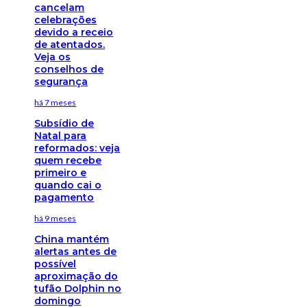
cancelam
celebrações
devido a receio
de atentados.
Veja os
conselhos de
segurança
há 7 meses
Subsídio de
Natal para
reformados: veja
quem recebe
primeiro e
quando cai o
pagamento
há 9 meses
China mantém
alertas antes de
possível
aproximação do
tufão Dolphin no
domingo