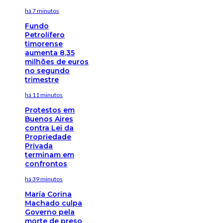
há 7 minutos
Fundo
Petrolífero
timorense
aumenta 8,35
milhões de euros
no segundo
trimestre
há 11 minutos
Protestos em
Buenos Aires
contra Lei da
Propriedade
Privada
terminam em
confrontos
há 39 minutos
María Corina
Machado culpa
Governo pela
morte de preso