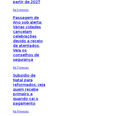
partir de 2027
há 5 meses
Passagem de
Ano sob alerta:
Várias cidades
cancelam
celebrações
devido a receio
de atentados.
Veja os
conselhos de
segurança
há 7 meses
Subsídio de
Natal para
reformados: veja
quem recebe
primeiro e
quando cai o
pagamento
há 9 meses