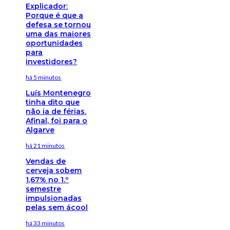
Explicador:
Porque é que a
defesa se tornou
uma das maiores
oportunidades
para
investidores?
há 5 minutos
Luís Montenegro
tinha dito que
não ia de férias.
Afinal, foi para o
Algarve
há 21 minutos
Vendas de
cerveja sobem
1,67% no 1.º
semestre
impulsionadas
pelas sem ácool
há 33 minutos