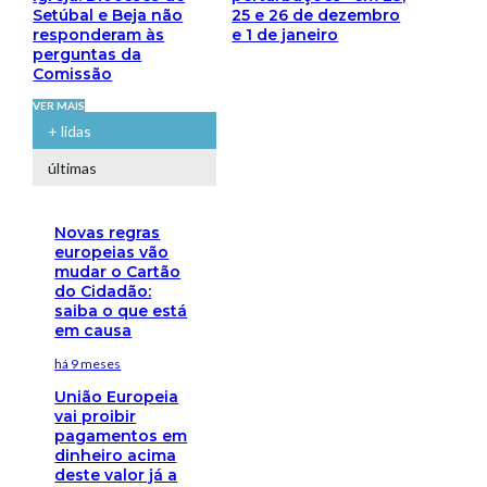
Setúbal e Beja não
25 e 26 de dezembro
responderam às
e 1 de janeiro
perguntas da
Comissão
VER MAIS
+ lidas
últimas
Novas regras
europeias vão
mudar o Cartão
do Cidadão:
saiba o que está
em causa
há 9 meses
União Europeia
vai proibir
pagamentos em
dinheiro acima
deste valor já a