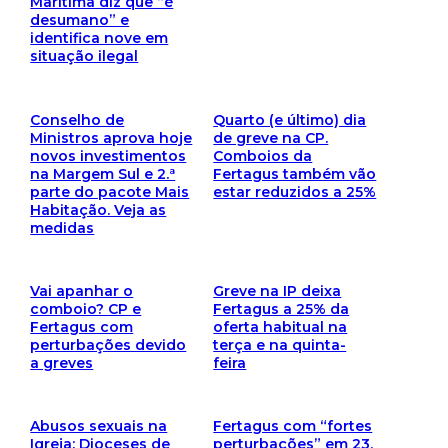
Marítima diz que “é
desumano” e
identifica nove em
situação ilegal
Conselho de
Quarto (e último) dia
Ministros aprova hoje
de greve na CP.
novos investimentos
Comboios da
na Margem Sul e 2.ª
Fertagus também vão
parte do pacote Mais
estar reduzidos a 25%
Habitação. Veja as
medidas
Vai apanhar o
Greve na IP deixa
comboio? CP e
Fertagus a 25% da
Fertagus com
oferta habitual na
perturbações devido
terça e na quinta-
a greves
feira
Abusos sexuais na
Fertagus com “fortes
Igreja: Dioceses de
perturbações” em 23,