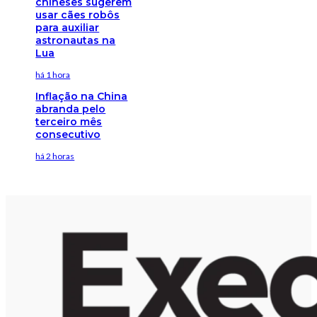
chineses sugerem
usar cães robôs
para auxiliar
astronautas na
Lua
há 1 hora
Inflação na China
abranda pelo
terceiro mês
consecutivo
há 2 horas