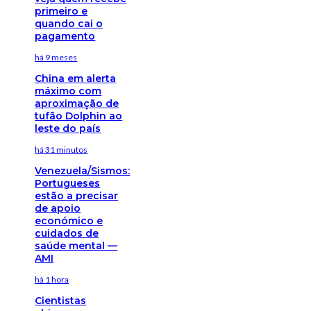
primeiro e
quando cai o
pagamento
há 9 meses
China em alerta
máximo com
aproximação de
tufão Dolphin ao
leste do país
há 31 minutos
Venezuela/Sismos:
Portugueses
estão a precisar
de apoio
económico e
cuidados de
saúde mental —
AMI
há 1 hora
Cientistas