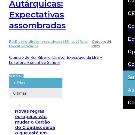
Ca
Autárquicas:
Expectativas
CE
assombradas
Co
Ed
Rui Ribeiro, diretor executiva da LES - Lusófona
Outubro 24,
Executive School
2025
Op
Opinião de Rui Ribeiro, Diretor Executivo da LES –
Lusófona Executive School
Co
Su
VER MAIS
+ lidas
As
últimas
Co
Novas regras
europeias vão
mudar o Cartão
do Cidadão: saiba
o que está em