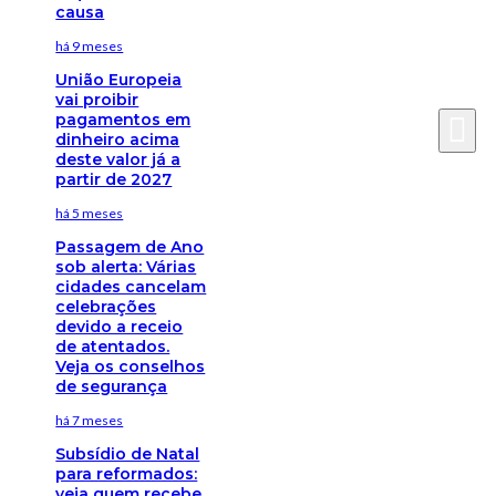
causa
há 9 meses
União Europeia
vai proibir
pagamentos em
dinheiro acima
deste valor já a
partir de 2027
há 5 meses
Passagem de Ano
sob alerta: Várias
cidades cancelam
celebrações
devido a receio
de atentados.
Veja os conselhos
de segurança
há 7 meses
Subsídio de Natal
para reformados:
veja quem recebe