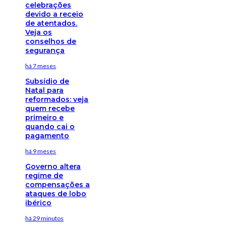
celebrações
devido a receio
de atentados.
Veja os
conselhos de
segurança
há 7 meses
Subsídio de
Natal para
reformados: veja
quem recebe
primeiro e
quando cai o
pagamento
há 9 meses
Governo altera
regime de
compensações a
ataques de lobo
ibérico
há 29 minutos