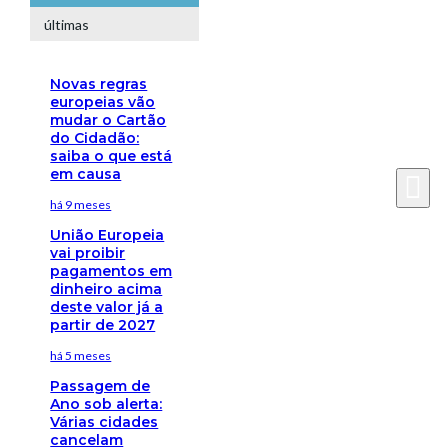
últimas
Novas regras
europeias vão
mudar o Cartão
do Cidadão:
saiba o que está
em causa
há 9 meses
União Europeia
vai proibir
pagamentos em
dinheiro acima
deste valor já a
partir de 2027
há 5 meses
Passagem de
Ano sob alerta:
Várias cidades
cancelam