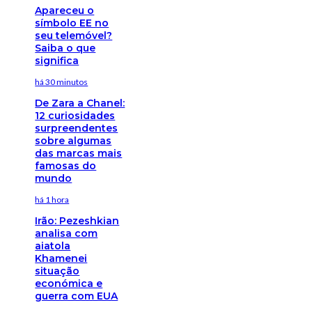
Apareceu o
símbolo EE no
seu telemóvel?
Saiba o que
significa
há 30 minutos
De Zara a Chanel:
12 curiosidades
surpreendentes
sobre algumas
das marcas mais
famosas do
mundo
há 1 hora
Irão: Pezeshkian
analisa com
aiatola
Khamenei
situação
económica e
guerra com EUA