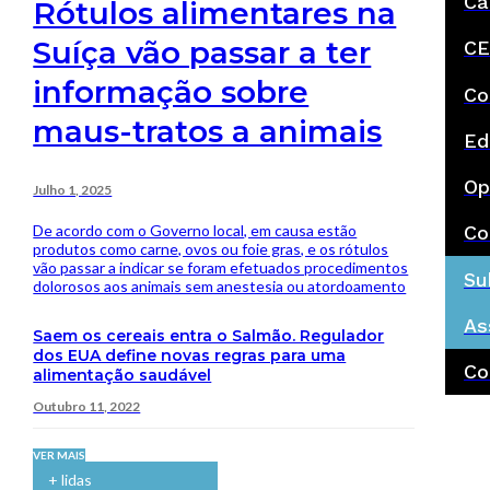
Ca
Rótulos alimentares na
Suíça vão passar a ter
CE
informação sobre
Co
maus-tratos a animais
Ed
Op
Julho 1, 2025
De acordo com o Governo local, em causa estão
Co
produtos como carne, ovos ou foie gras, e os rótulos
vão passar a indicar se foram efetuados procedimentos
Su
dolorosos aos animais sem anestesia ou atordoamento
As
Saem os cereais entra o Salmão. Regulador
dos EUA define novas regras para uma
Co
alimentação saudável
Outubro 11, 2022
VER MAIS
+ lidas