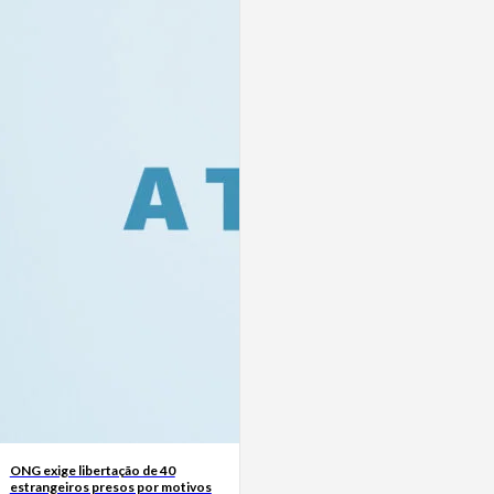
ONG exige libertação de 40
estrangeiros presos por motivos