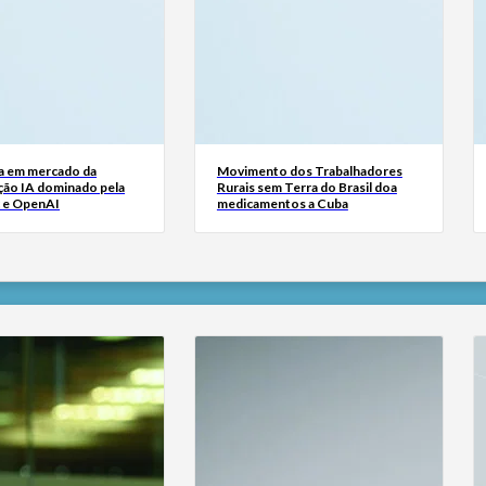
a em mercado da
Movimento dos Trabalhadores
ão IA dominado pela
Rurais sem Terra do Brasil doa
 e OpenAI
medicamentos a Cuba