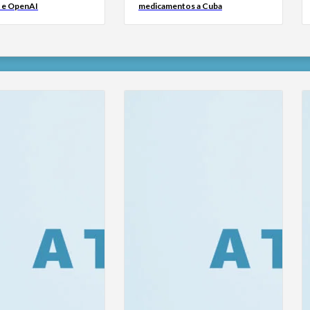
 e OpenAI
medicamentos a Cuba