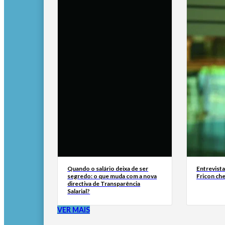
Quando o salário deixa de ser
Entrevist
segredo: o que muda com a nova
Fricon ch
directiva de Transparência
Salarial?
VER MAIS