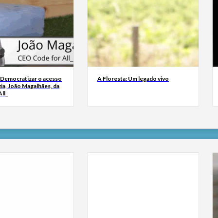
 Democratizar o acesso
A Floresta: Um legado vivo
ia, João Magalhães, da
ll_