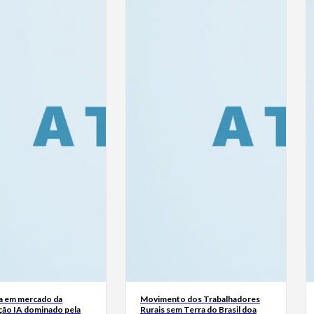
a em mercado da
Movimento dos Trabalhadores
ão IA dominado pela
Rurais sem Terra do Brasil doa