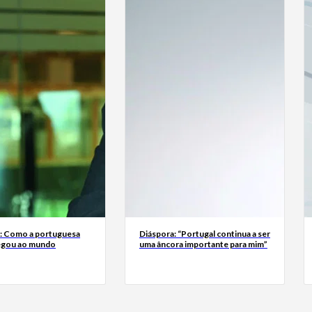
a: Como a portuguesa
Diáspora: “Portugal continua a ser
egou ao mundo
uma âncora importante para mim”