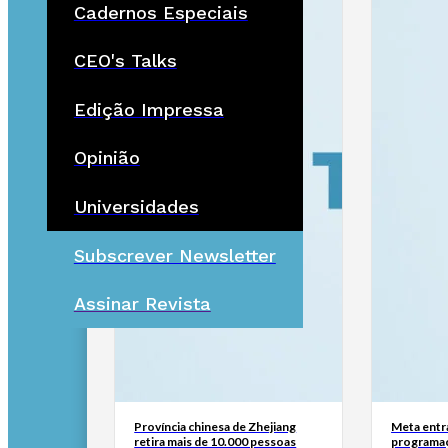
Cadernos Especiais
CEO's Talks
Edição Impressa
Opinião
Universidades
Subscrever Newsletter
Assinar Revista
Província chinesa de Zhejiang
Meta entr
retira mais de 10.000 pessoas
programaç