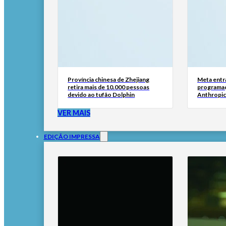
Província chinesa de Zhejiang
Meta entr
retira mais de 10.000 pessoas
programaç
devido ao tufão Dolphin
Anthropic
VER MAIS
EDIÇÃO IMPRESSA