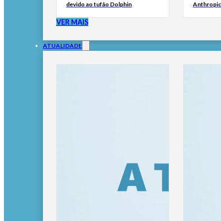
devido ao tufão Dolphin
Anthropic
VER MAIS
ATUALIDADE