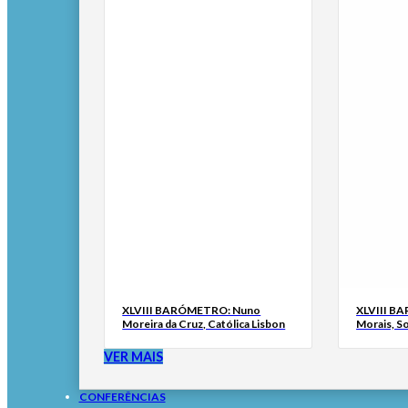
XLVIII BARÓMETRO: Nuno
XLVIII B
Moreira da Cruz, Católica Lisbon
Morais, S
VER MAIS
CONFERÊNCIAS