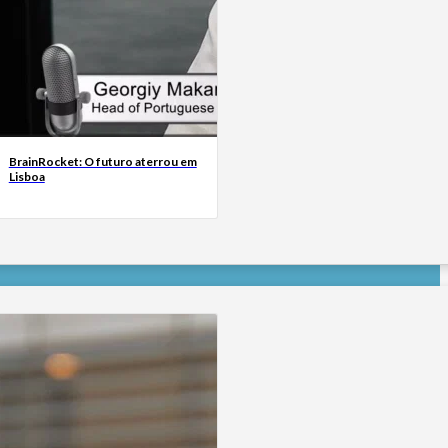
BrainRocket: O futuro aterrou em
Lisboa