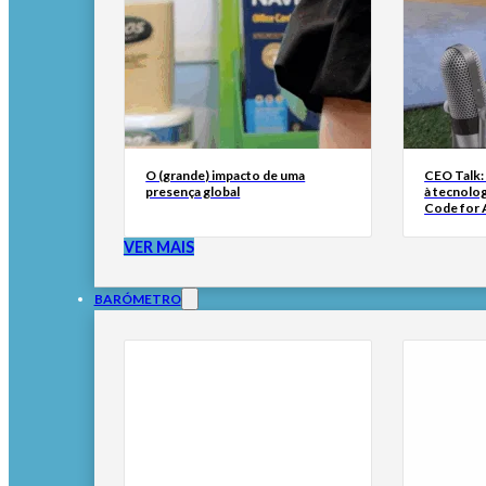
O (grande) impacto de uma
CEO Talk:
presença global
à tecnolog
Code for A
VER MAIS
BARÓMETRO