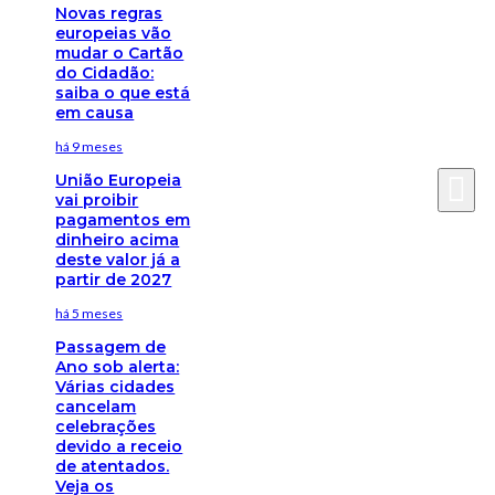
Novas regras
europeias vão
mudar o Cartão
do Cidadão:
saiba o que está
em causa
há 9 meses
União Europeia
vai proibir
pagamentos em
dinheiro acima
deste valor já a
partir de 2027
há 5 meses
Passagem de
Ano sob alerta:
Várias cidades
cancelam
celebrações
devido a receio
de atentados.
Veja os