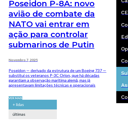
Ca
Poseidon P-8A: novo
avião de combate da
CE
NATO vai entrar em
Co
ação para controlar
Ed
submarinos de Putin
Op
Novembro 7, 2025
Co
Poseidon — derivado da estrutura de um Boeing 737 —
Su
substitui os veteranos P-3C Orion, que há décadas
garantiam a observação marítima alemã, mas já
As
apresentavam limitações técnicas e operacionais
Co
VER MAIS
+ lidas
últimas