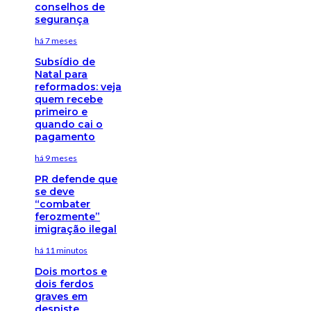
conselhos de
segurança
há 7 meses
Subsídio de
Natal para
reformados: veja
quem recebe
primeiro e
quando cai o
pagamento
há 9 meses
PR defende que
se deve
“combater
ferozmente”
imigração ilegal
há 11 minutos
Dois mortos e
dois ferdos
graves em
despiste