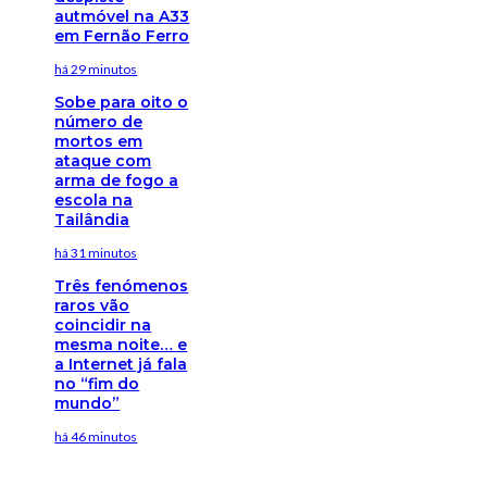
autmóvel na A33
em Fernão Ferro
há 29 minutos
Sobe para oito o
número de
mortos em
ataque com
arma de fogo a
escola na
Tailândia
há 31 minutos
Três fenómenos
raros vão
coincidir na
mesma noite… e
a Internet já fala
no “fim do
mundo”
há 46 minutos