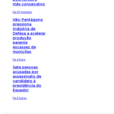
mês consecutivo
há 47 minutos
Irão: Pentágono
pressiona
indústria de
Defesa a acelerar
produção
perante
escassez de
munições
há 1 hora
Sete pessoas
acusadas por
assassinato de
candidato à
presidência do
Equador
há 2 horas