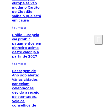
europeias vão
mudar o Cartão
do Cidadão:
saiba o que está
em causa
há 9 meses
União Europeia
vai proibir
pagamentos em
dinheiro acima
deste valor já a
partir de 2027
há 5 meses
Passagem de
Ano sob alerta:
Várias cidades
cancelam
celebrações
devido a receio
de atentados.
Veja os
conselhos de