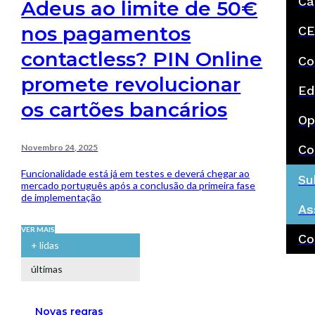
Ca
Adeus ao limite de 50€
nos pagamentos
CE
contactless? PIN Online
Co
promete revolucionar
Ed
os cartões bancários
Op
Novembro 24, 2025
Co
Funcionalidade está já em testes e deverá chegar ao
Su
mercado português após a conclusão da primeira fase
de implementação
As
VER MAIS
Co
+ lidas
últimas
Novas regras