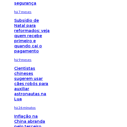
segurança
há 7 meses
Subsídio de
Natal para
reformados: veja
quem recebe
primeiro e
quando cai o
pagamento
há 9 meses
Cientistas
chineses
sugerem usar
cães robôs para
auxiliar
astronautas na
Lua
há 26 minutos
Inflação na
China abranda
pelo terceiro