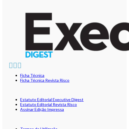
Ficha Técnica
Ficha Técnica Revista Risco
Estatuto Editorial Executive Digest
Estatuto Editorial Revista Risco
Assinar Edição Impressa
Termos de Utilização