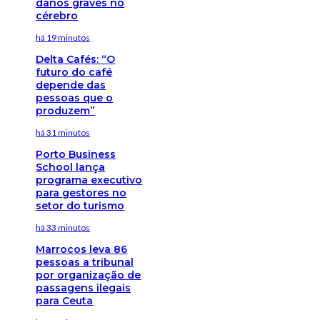
danos graves no
cérebro
há 19 minutos
Delta Cafés: “O
futuro do café
depende das
pessoas que o
produzem”
há 31 minutos
Porto Business
School lança
programa executivo
para gestores no
setor do turismo
há 33 minutos
Marrocos leva 86
pessoas a tribunal
por organização de
passagens ilegais
para Ceuta