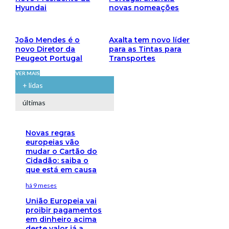
Hyundai
novas nomeações
João Mendes é o
Axalta tem novo líder
novo Diretor da
para as Tintas para
Peugeot Portugal
Transportes
VER MAIS
+ lidas
últimas
Novas regras
europeias vão
mudar o Cartão do
Cidadão: saiba o
que está em causa
há 9 meses
União Europeia vai
proibir pagamentos
em dinheiro acima
deste valor já a