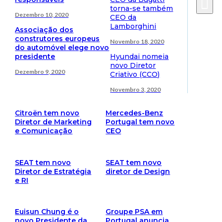
torna-se também
Dezembro 10, 2020
CEO da
Lamborghini
Associação dos
construtores europeus
Novembro 18, 2020
do automóvel elege novo
presidente
Hyundai nomeia
novo Diretor
Dezembro 9, 2020
Criativo (CCO)
Novembro 3, 2020
Citroën tem novo
Mercedes-Benz
Diretor de Marketing
Portugal tem novo
e Comunicação
CEO
SEAT tem novo
SEAT tem novo
Diretor de Estratégia
diretor de Design
e RI
Euisun Chung é o
Groupe PSA em
novo Presidente da
Portugal anuncia