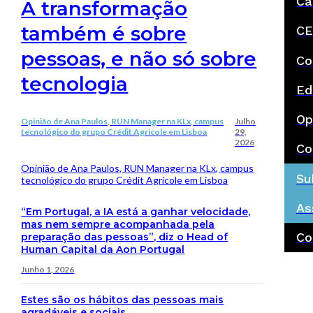
Ca
A transformação
também é sobre
CE
pessoas, e não só sobre
Co
tecnologia
Ed
Op
Opinião de Ana Paulos, RUN Manager na KLx, campus
Julho
tecnológico do grupo Crédit Agricole em Lisboa
29,
2026
Co
Opinião de Ana Paulos, RUN Manager na KLx, campus
Su
tecnológico do grupo Crédit Agricole em Lisboa
As
“Em Portugal, a IA está a ganhar velocidade,
mas nem sempre acompanhada pela
Co
preparação das pessoas”, diz o Head of
Human Capital da Aon Portugal
Junho 1, 2026
Estes são os hábitos das pessoas mais
agradáveis e sociais