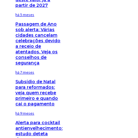
partir de 2027
há 5 meses
Passagem de Ano
sob alerta: Várias
cidades cancelam
celebrações devido
a receio de
atentados. Veja os
conselhos de
segurança
há 7 meses
Subsídio de Natal
para reformados:
veja quem recebe
primeiro e quando
cai o pagamento
há 9 meses
Alerta para cocktail
antienvelhecimento:
estudo deteta