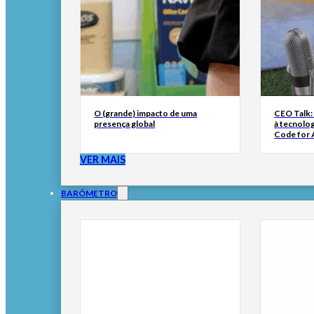
O (grande) impacto de uma
CEO Talk:
presença global
à tecnolog
Code for A
VER MAIS
BARÓMETRO