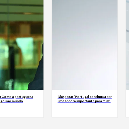
a: Como a portuguesa
Diáspora: “Portugal continua a ser
egou ao mundo
uma âncora importante para mim”