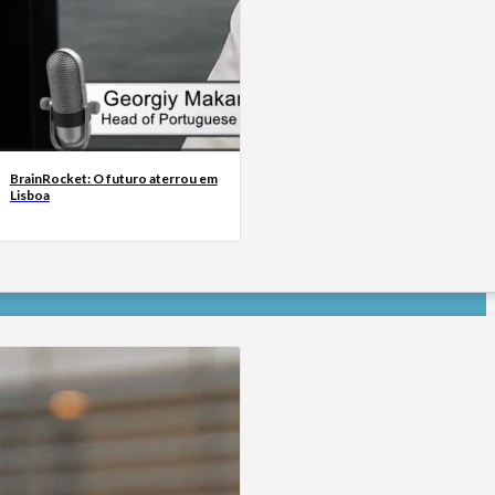
BrainRocket: O futuro aterrou em
Lisboa