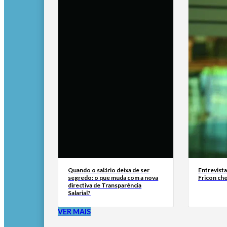
Quando o salário deixa de ser
Entrevist
segredo: o que muda com a nova
Fricon ch
directiva de Transparência
Salarial?
VER MAIS