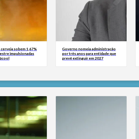
 cerveja sobem 1,67%
Governo nomeia administração
mestre impulsionadas
por três anos para entidade que
 ácool
prevê extinguir em 2027