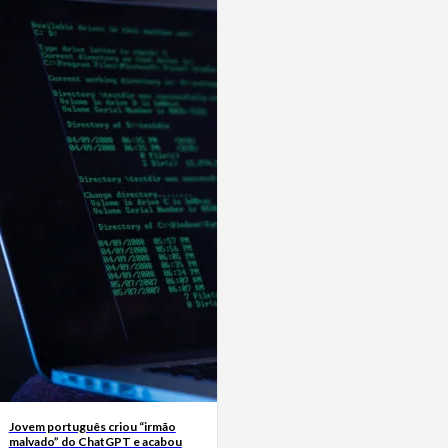
Jovem português criou “irmão
malvado” do ChatGPT e acabou