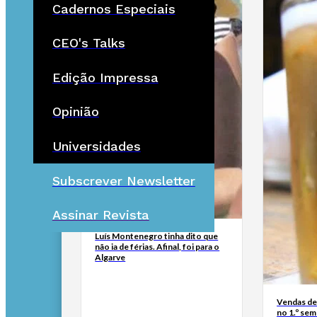
Cadernos Especiais
CEO's Talks
Edição Impressa
Opinião
Universidades
Subscrever Newsletter
Assinar Revista
Luís Montenegro tinha dito que
não ia de férias. Afinal, foi para o
Algarve
Vendas de
no 1.º se