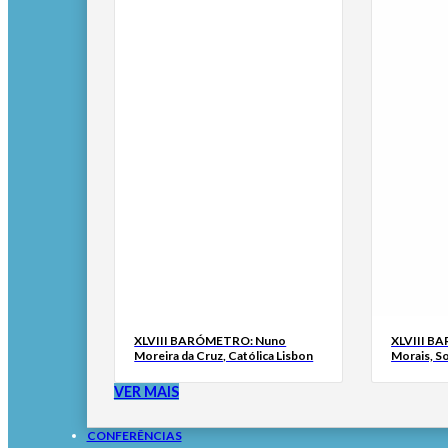
XLVIII BARÓMETRO: Nuno
XLVIII B
Moreira da Cruz, Católica Lisbon
Morais, S
VER MAIS
CONFERÊNCIAS