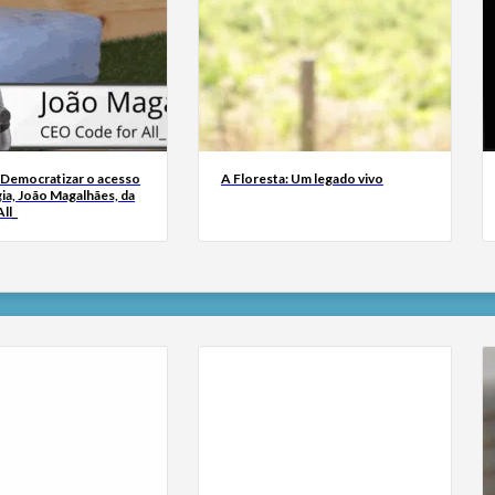
 Democratizar o acesso
A Floresta: Um legado vivo
ia, João Magalhães, da
ll_