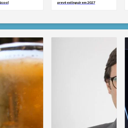
 ácool
prevê extinguir em 2027