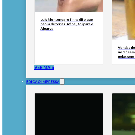
Luís Montenegro tinha dito que
não ia de férias. Afinal, foi para o
Algarve
Vendas de
no 1.º se
pelas sem
VER MAIS
EDIÇÃO IMPRESSA