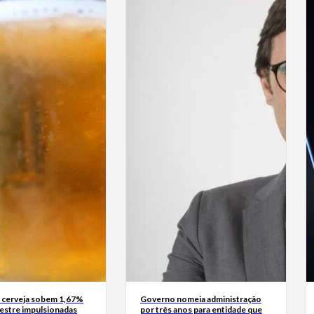
 cerveja sobem 1,67%
Governo nomeia administração
mestre impulsionadas
por três anos para entidade que