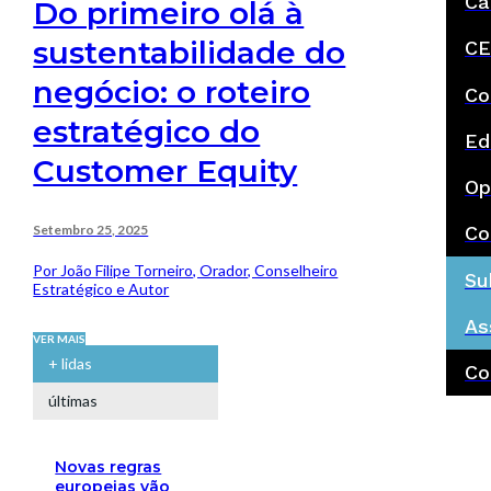
Ca
Do primeiro olá à
sustentabilidade do
CE
negócio: o roteiro
Co
estratégico do
Ed
Customer Equity
Op
Setembro 25, 2025
Co
Por João Filipe Torneiro, Orador, Conselheiro
Su
Estratégico e Autor
As
VER MAIS
+ lidas
Co
últimas
Novas regras
europeias vão