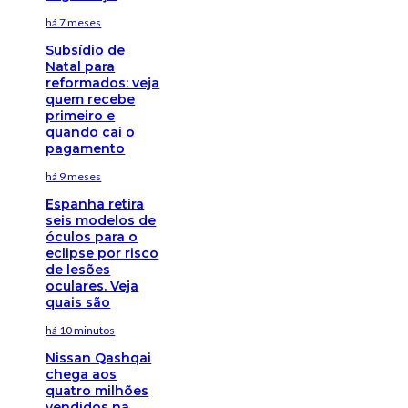
há 7 meses
Subsídio de
Natal para
reformados: veja
quem recebe
primeiro e
quando cai o
pagamento
há 9 meses
Espanha retira
seis modelos de
óculos para o
eclipse por risco
de lesões
oculares. Veja
quais são
há 10 minutos
Nissan Qashqai
chega aos
quatro milhões
vendidos na