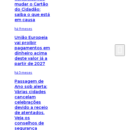
mudar o Cartão
do Cidadão:
saiba o que está
em causa
há 9 meses
União Europeia
vai proibir
pagamentos em
dinheiro acima
deste valor já a
partir de 2027
há 5 meses
Passagem de
Ano sob alerta:
Várias cidades
cancelam
celebrações
devido a receio
de atentados.
Veja os
conselhos de
segurança