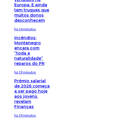
Europa. E ainda
tem truques que
muitos donos
desconhecem
há 14 minutos
Incêndios:
Montenegro
encara com
“toda a
naturalidade”
reparos do PR
há 19 minutos
Prémio salarial
de 2026 começa
a ser pago hoje
aos jovens,
revelam
Finanças
há 19 minutos