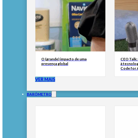
O (grande) impacto de uma
CEO Talk:
presença global
à tecnolog
Code for A
VER MAIS
BARÓMETRO