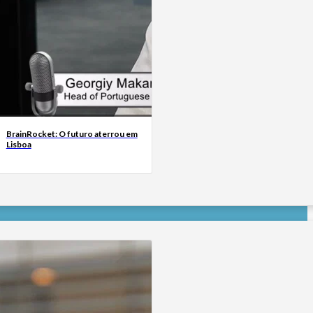
BrainRocket: O futuro aterrou em
Lisboa