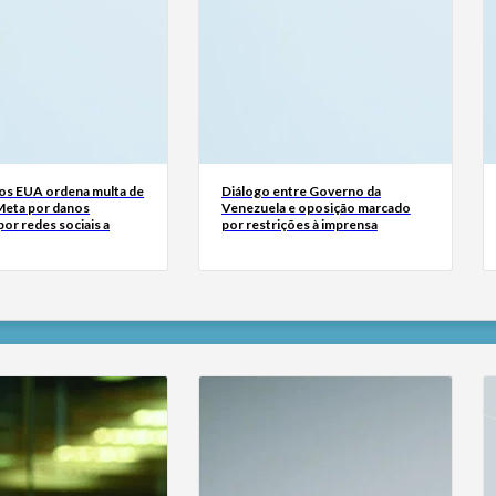
dos EUA ordena multa de
Diálogo entre Governo da
Meta por danos
Venezuela e oposição marcado
or redes sociais a
por restrições à imprensa