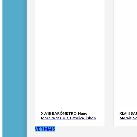
XLVIII BARÓMETRO: Nuno
XLVIII B
Moreira da Cruz, Católica Lisbon
Morais, S
VER MAIS