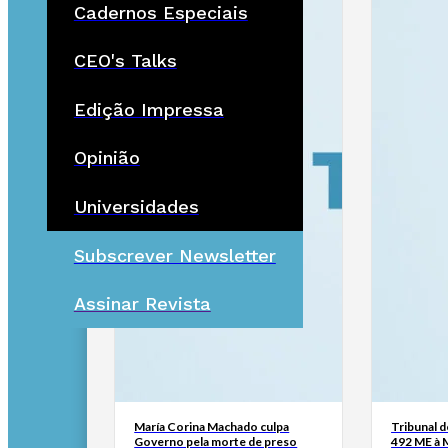
Cadernos Especiais
CEO's Talks
Edição Impressa
Opinião
Universidades
Subscrever Newsletter
Assinar Revista
María Corina Machado culpa
Tribunal 
Governo pela morte de preso
492 ME à 