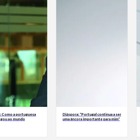
a: Como a portuguesa
Diáspora: “Portugal continua a ser
egou ao mundo
uma âncora importante para mim”