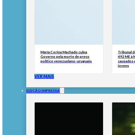
María Corina Machado culpa
Tribunal 
Governo pela morte de preso
492 ME à 
político venezuelano-uruguaio
causados p
jovens
VER MAIS
EDIÇÃO IMPRESSA