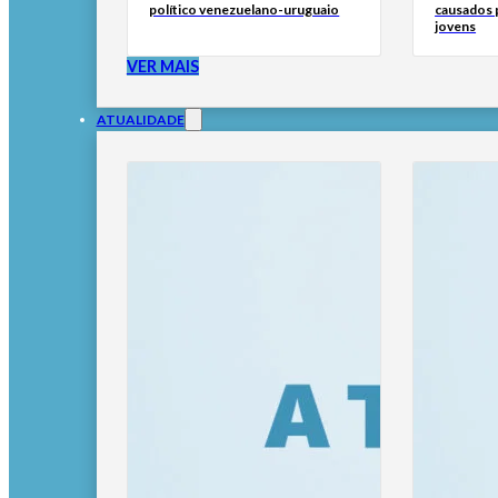
político venezuelano-uruguaio
causados p
jovens
VER MAIS
ATUALIDADE