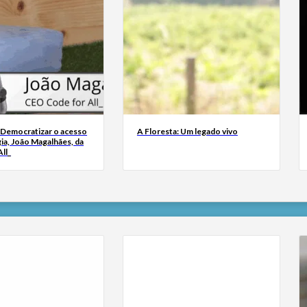
 Democratizar o acesso
A Floresta: Um legado vivo
ia, João Magalhães, da
ll_