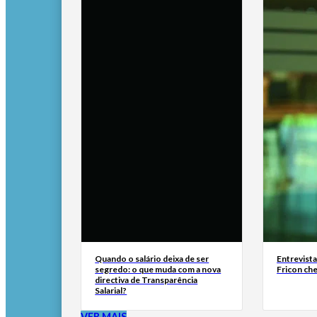
Quando o salário deixa de ser
Entrevist
segredo: o que muda com a nova
Fricon ch
directiva de Transparência
Salarial?
VER MAIS