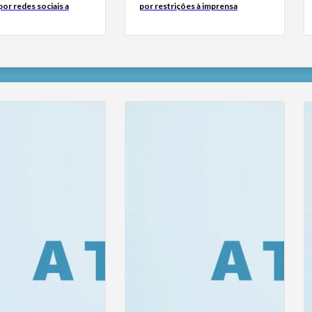
or redes sociais a
por restrições à imprensa