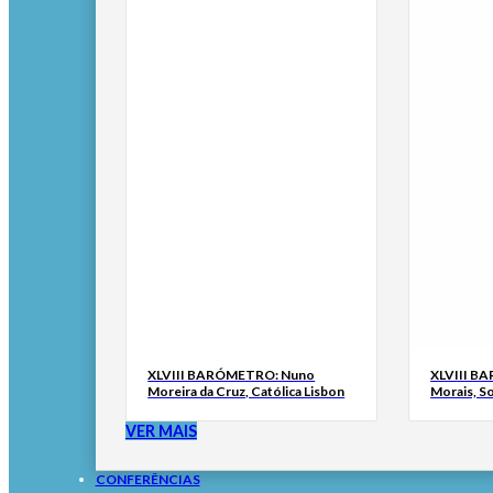
XLVIII BARÓMETRO: Nuno
XLVIII B
Moreira da Cruz, Católica Lisbon
Morais, S
VER MAIS
CONFERÊNCIAS