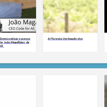
 Democratizar o acesso
A Floresta: Um legado vivo
ia, João Magalhães, da
ll_