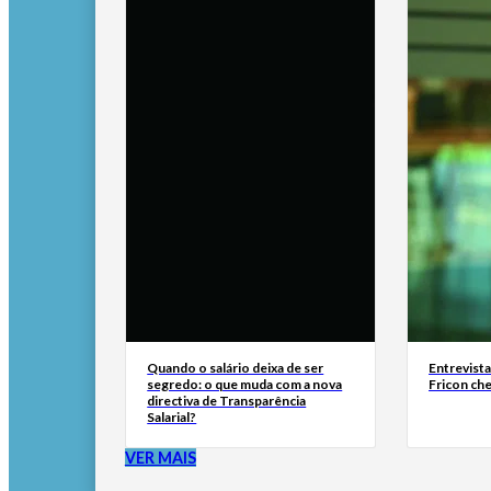
Quando o salário deixa de ser
Entrevist
segredo: o que muda com a nova
Fricon ch
directiva de Transparência
Salarial?
VER MAIS