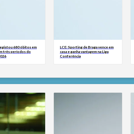
registou 680 óbitos em
LCE: Sporting de Braga vence em
m três períodos do
casa e ganha vantagem na Liga
2026
Conferência