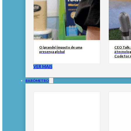
O (grande) impacto de uma
CEO Talk:
presença global
à tecnolog
Code for A
VER MAIS
BARÓMETRO