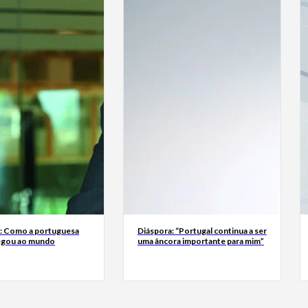
a: Como a portuguesa
Diáspora: “Portugal continua a ser
egou ao mundo
uma âncora importante para mim”