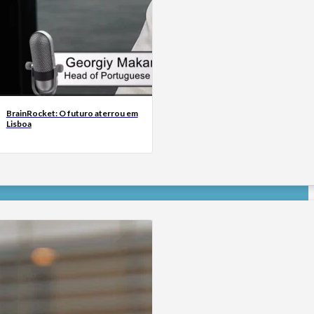
BrainRocket: O futuro aterrou em
Lisboa