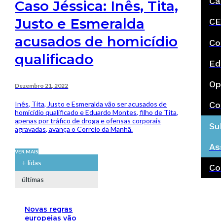
Ca
Caso Jéssica: Inês, Tita,
Justo e Esmeralda
CE
acusados de homicídio
Co
qualificado
Ed
Op
Dezembro 21, 2022
Inês, Tita, Justo e Esmeralda vão ser acusados de
Co
homicídio qualificado e Eduardo Montes, filho de Tita,
apenas por tráfico de droga e ofensas corporais
Su
agravadas, avança o Correio da Manhã.
As
VER MAIS
+ lidas
Co
últimas
Novas regras
europeias vão