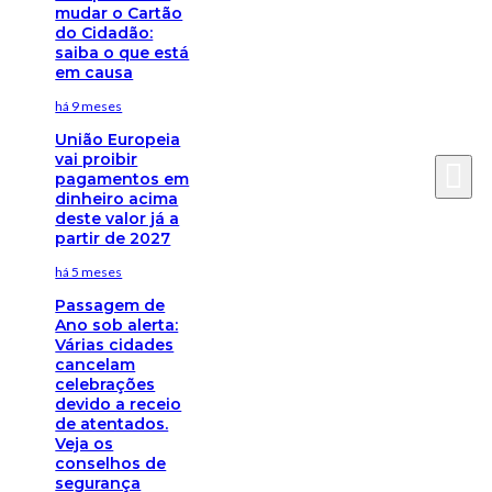
mudar o Cartão
do Cidadão:
saiba o que está
em causa
há 9 meses
União Europeia
vai proibir
pagamentos em
dinheiro acima
deste valor já a
partir de 2027
há 5 meses
Passagem de
Ano sob alerta:
Várias cidades
cancelam
celebrações
devido a receio
de atentados.
Veja os
conselhos de
segurança