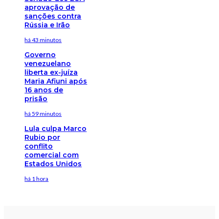
aprovação de
sanções contra
Rússia e Irão
há 43 minutos
Governo
venezuelano
liberta ex-juíza
Maria Afiuni após
16 anos de
prisão
há 59 minutos
Lula culpa Marco
Rubio por
conflito
comercial com
Estados Unidos
há 1 hora