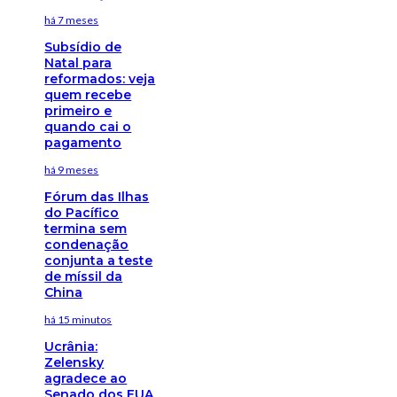
há 7 meses
Subsídio de
Natal para
reformados: veja
quem recebe
primeiro e
quando cai o
pagamento
há 9 meses
Fórum das Ilhas
do Pacífico
termina sem
condenação
conjunta a teste
de míssil da
China
há 15 minutos
Ucrânia:
Zelensky
agradece ao
Senado dos EUA