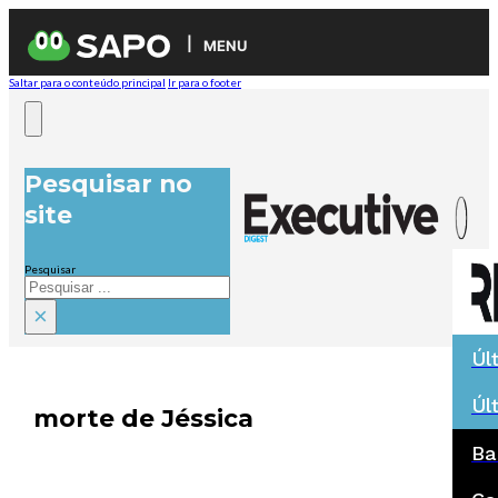
MENU
Saltar para o conteúdo principal
Ir para o footer
Pesquisar no
site
Pesquisar
×
Úl
Úl
morte de Jéssica
Ba