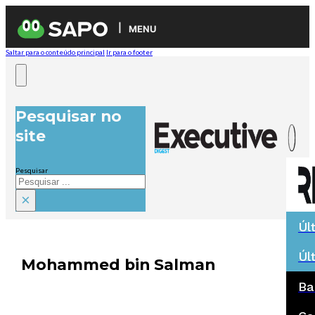
MENU
Saltar para o conteúdo principal
Ir para o footer
Pesquisar no
site
Pesquisar
×
Úl
Úl
Mohammed bin Salman
Ba