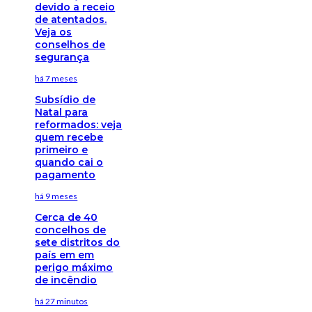
devido a receio
de atentados.
Veja os
conselhos de
segurança
há 7 meses
Subsídio de
Natal para
reformados: veja
quem recebe
primeiro e
quando cai o
pagamento
há 9 meses
Cerca de 40
concelhos de
sete distritos do
país em em
perigo máximo
de incêndio
há 27 minutos