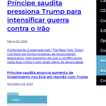
Ca
Príncipe saudita
pressiona Trump para
CE
intensificar guerra
Co
contra o Irão
Ed
Op
Março 24, 2026
A informação é avançada pelo ‘The New York Times’,
Co
com base em fontes próximas de responsáveis
americanos, num momento em que o conflito entra
Su
numa fase crítica e sem sinais claros de desescalada
As
Príncipe saudita anuncia aumento de
investimento nos EUA em reunião com Trump
Co
Novembro 18, 2025
VER MAIS
+ lidas