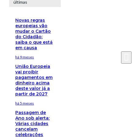
últimas
Novas regras
europeias vão
mudar o Cartão
do Cidadão:
saiba o que está
em causa
há 9 meses
União Europeia
vai proibir
pagamentos em
dinheiro acima
deste valor já a
partir de 2027
há 5 meses
Passagem de
Ano sob alerta:
Várias cidades
cancelam
celebrações