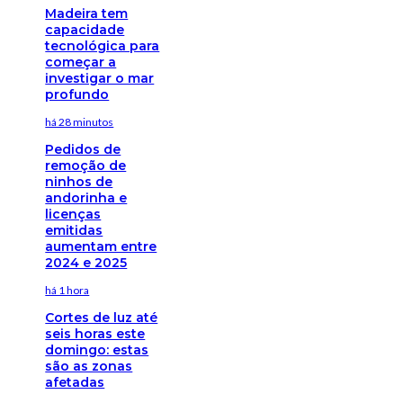
Madeira tem
capacidade
tecnológica para
começar a
investigar o mar
profundo
há 28 minutos
Pedidos de
remoção de
ninhos de
andorinha e
licenças
emitidas
aumentam entre
2024 e 2025
há 1 hora
Cortes de luz até
seis horas este
domingo: estas
são as zonas
afetadas