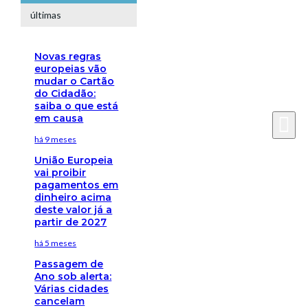
últimas
Novas regras
europeias vão
mudar o Cartão
do Cidadão:
saiba o que está
em causa
há 9 meses
União Europeia
vai proibir
pagamentos em
dinheiro acima
deste valor já a
partir de 2027
há 5 meses
Passagem de
Ano sob alerta:
Várias cidades
cancelam