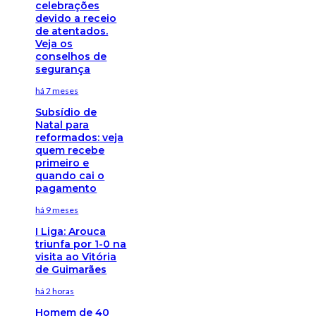
celebrações
devido a receio
de atentados.
Veja os
conselhos de
segurança
há 7 meses
Subsídio de
Natal para
reformados: veja
quem recebe
primeiro e
quando cai o
pagamento
há 9 meses
I Liga: Arouca
triunfa por 1-0 na
visita ao Vitória
de Guimarães
há 2 horas
Homem de 40