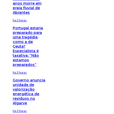
anos morre em
praia fluvial de
Abrantes
há 2 horas
Portugal estaria
preparado para
uma tragédia
como a de
Ceuta?
Especialista é
taxativa: “Não
estamos
preparados”
há 2 horas
Governo anuncia
unidade de
valorização
energética de
resíduos no
Algarve
há 2 horas