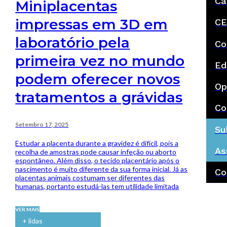
Ca
Miniplacentas
impressas em 3D em
CE
laboratório pela
Co
primeira vez no mundo
Ed
podem oferecer novos
Op
tratamentos a grávidas
Co
Setembro 17, 2025
Su
Estudar a placenta durante a gravidez é difícil, pois a
As
recolha de amostras pode causar infeção ou aborto
espontâneo. Além disso, o tecido placentário após o
nascimento é muito diferente da sua forma inicial. Já as
Co
placentas animais costumam ser diferentes das
humanas, portanto estudá-las tem utilidade limitada
VER MAIS
+ lidas