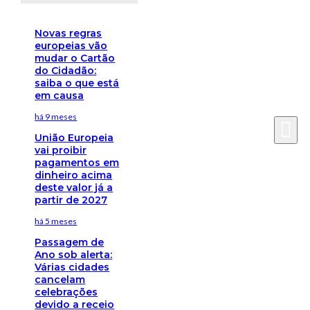
Novas regras
europeias vão
mudar o Cartão
do Cidadão:
saiba o que está
em causa
há 9 meses
União Europeia
vai proibir
pagamentos em
dinheiro acima
deste valor já a
partir de 2027
há 5 meses
Passagem de
Ano sob alerta:
Várias cidades
cancelam
celebrações
devido a receio