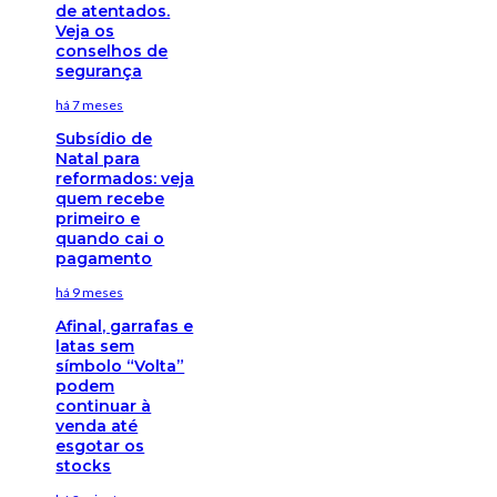
de atentados.
Veja os
conselhos de
segurança
há 7 meses
Subsídio de
Natal para
reformados: veja
quem recebe
primeiro e
quando cai o
pagamento
há 9 meses
Afinal, garrafas e
latas sem
símbolo “Volta”
podem
continuar à
venda até
esgotar os
stocks