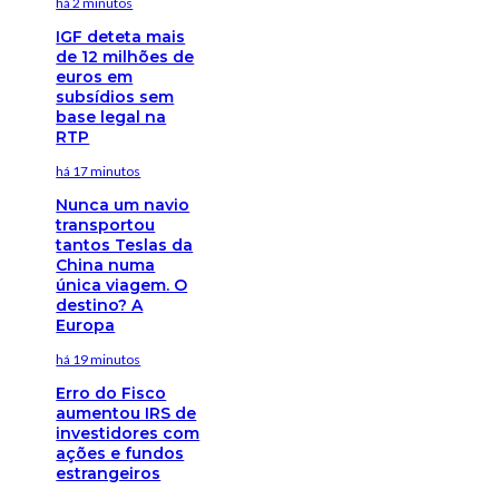
há 2 minutos
IGF deteta mais
de 12 milhões de
euros em
subsídios sem
base legal na
RTP
há 17 minutos
Nunca um navio
transportou
tantos Teslas da
China numa
única viagem. O
destino? A
Europa
há 19 minutos
Erro do Fisco
aumentou IRS de
investidores com
ações e fundos
estrangeiros