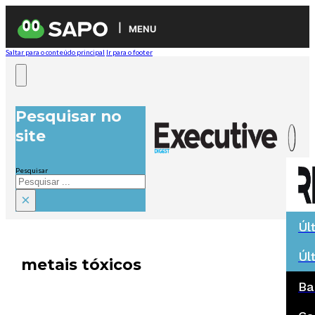
MENU
Saltar para o conteúdo principal
Ir para o footer
Pesquisar no
site
Pesquisar
×
Úl
Úl
metais tóxicos
Ba