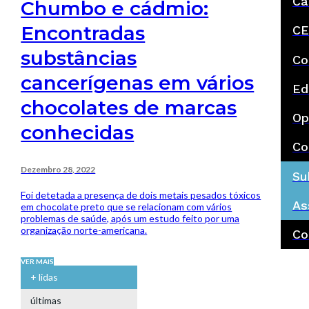
Ca
Chumbo e cádmio:
Encontradas
CE
substâncias
Co
cancerígenas em vários
Ed
chocolates de marcas
Op
conhecidas
Co
Dezembro 28, 2022
Su
Foi detetada a presença de dois metais pesados tóxicos
As
em chocolate preto que se relacionam com vários
problemas de saúde, após um estudo feito por uma
organização norte-americana.
Co
VER MAIS
+ lidas
últimas