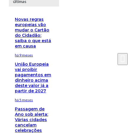
últimas
Novas regras
europeias vão
mudar o Cartão
do Cidadão:
saiba o que está
em causa
há 9 meses
União Europeia
vai proibir
pagamentos em
dinheiro acima
deste valor já a
partir de 2027
há 5 meses
Passagem de
Ano sob alerta:
Várias cidades
cancelam
celebrações