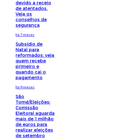
devido a receio
de atentados.
Veja os
conselhos de
segurança
há 7 meses
Subsídio de
Natal para
reformados: veja
quem recebe
primeiro e
quando cai o
pagamento
há 9 meses
São
Tomé/Eleições:
Comissão
Eleitoral aguarda
mais de 1 milhão
de euros para
realizar eleições
de setembro