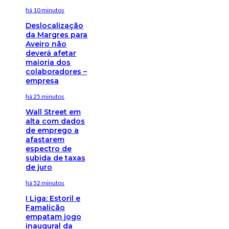
há 10 minutos
Deslocalização
da Margres para
Aveiro não
deverá afetar
maioria dos
colaboradores –
empresa
há 25 minutos
Wall Street em
alta com dados
de emprego a
afastarem
espectro de
subida de taxas
de juro
há 52 minutos
I Liga: Estoril e
Famalicão
empatam jogo
inaugural da