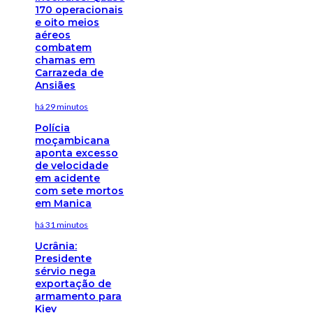
170 operacionais
e oito meios
aéreos
combatem
chamas em
Carrazeda de
Ansiães
há 29 minutos
Polícia
moçambicana
aponta excesso
de velocidade
em acidente
com sete mortos
em Manica
há 31 minutos
Ucrânia:
Presidente
sérvio nega
exportação de
armamento para
Kiev