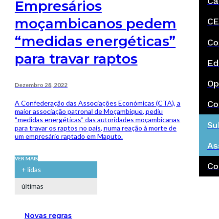
Ca
Empresários
moçambicanos pedem
CE
“medidas energéticas”
Co
para travar raptos
Ed
Op
Dezembro 28, 2022
A Confederação das Associações Económicas (CTA), a
Co
maior associação patronal de Moçambique, pediu
“medidas energéticas” das autoridades moçambicanas
Su
para travar os raptos no país, numa reação à morte de
um empresário raptado em Maputo.
As
VER MAIS
Co
+ lidas
últimas
Novas regras