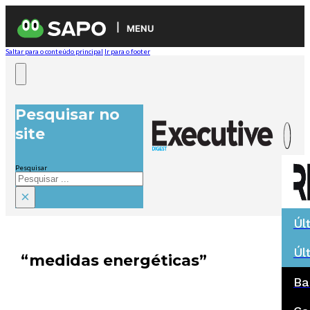
MENU
Saltar para o conteúdo principal
Ir para o footer
Pesquisar no
site
Pesquisar
×
Úl
Úl
“medidas energéticas”
Ba