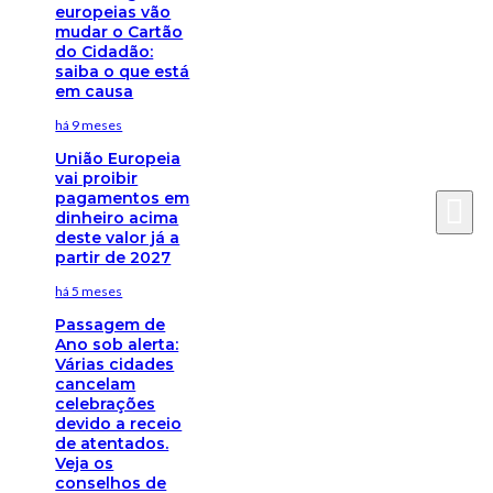
europeias vão
mudar o Cartão
do Cidadão:
saiba o que está
em causa
há 9 meses
União Europeia
vai proibir
pagamentos em
dinheiro acima
deste valor já a
partir de 2027
há 5 meses
Passagem de
Ano sob alerta:
Várias cidades
cancelam
celebrações
devido a receio
de atentados.
Veja os
conselhos de