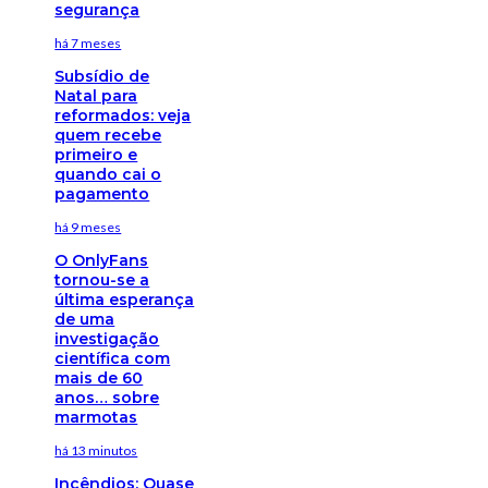
segurança
há 7 meses
Subsídio de
Natal para
reformados: veja
quem recebe
primeiro e
quando cai o
pagamento
há 9 meses
O OnlyFans
tornou-se a
última esperança
de uma
investigação
científica com
mais de 60
anos… sobre
marmotas
há 13 minutos
Incêndios: Quase