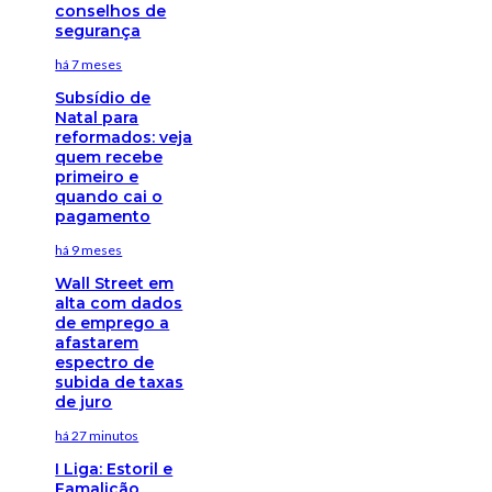
conselhos de
segurança
há 7 meses
Subsídio de
Natal para
reformados: veja
quem recebe
primeiro e
quando cai o
pagamento
há 9 meses
Wall Street em
alta com dados
de emprego a
afastarem
espectro de
subida de taxas
de juro
há 27 minutos
I Liga: Estoril e
Famalicão