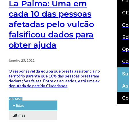
Ca
La Palma: Uma em
cada 10 das pessoas
CE
afetadas pelo vulcão
Co
falsificou dados para
Ed
obter ajuda
Op
Janeiro 25, 2022
Co
O responsável da equipa que presta assistência no
Su
território garante que 10% das pessoas prestaram
declarações falsas. Entre os acusados, está uma ex-
As
deputada do partido Ciudadanos
Co
VER MAIS
+ lidas
últimas