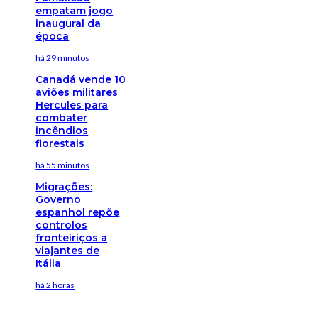
empatam jogo
inaugural da
época
há 29 minutos
Canadá vende 10
aviões militares
Hercules para
combater
incêndios
florestais
há 55 minutos
Migrações:
Governo
espanhol repõe
controlos
fronteiriços a
viajantes de
Itália
há 2 horas