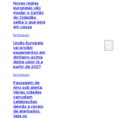
Novas regras
europeias vão
mudar o Cartão
do Cidadão:
saiba o que está
em causa
há 9 meses
União Europeia
vai proibir
pagamentos em
dinheiro acima
deste valor já a
partir de 2027
há 5 meses
Passagem de
Ano sob alerta:
Várias cidades
cancelam
celebrações
devido a receio
de atentados.
Veja os