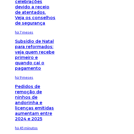
celebrações
devido a receio
de atentados.
Veja os conselhos
de segurança
há 7 meses
Subsídio de Natal
para reformados:
veja quem recebe
primeiro e
quando cai o
pagamento
há 9 meses
Pedidos de
remoção de
ninhos de
andorinha e
licenças emitidas
aumentam entre
2024 e 2025
há 45 minutos