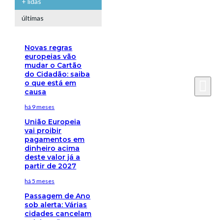
+ lidas
últimas
Novas regras
europeias vão
mudar o Cartão
do Cidadão: saiba
o que está em
causa
há 9 meses
União Europeia
vai proibir
pagamentos em
dinheiro acima
deste valor já a
partir de 2027
há 5 meses
Passagem de Ano
sob alerta: Várias
cidades cancelam