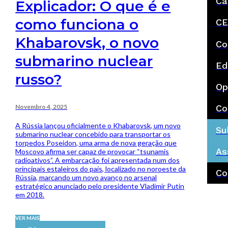
Ca
Explicador: O que é e
como funciona o
CE
Khabarovsk, o novo
Co
submarino nuclear
Ed
russo?
Op
Novembro 4, 2025
Co
A Rússia lançou oficialmente o Khabarovsk, um novo
Su
submarino nuclear concebido para transportar os
torpedos Poseidon, uma arma de nova geração que
As
Moscovo afirma ser capaz de provocar “tsunamis
radioativos”. A embarcação foi apresentada num dos
principais estaleiros do país, localizado no noroeste da
Co
Rússia, marcando um novo avanço no arsenal
estratégico anunciado pelo presidente Vladimir Putin
em 2018.
VER MAIS