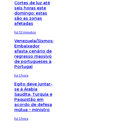
Cortes de luz até
seis horas este
domingo: estas
são as zonas
afetadas
há 52 minutos
Venezuela/Sismos:
Embaixador
afasta cenário de
regresso massivo
de portugueses a
Portugal
há 1 hora
Egito deve juntar-
se à Árabia
Saudita, Turquia e
Paquistão em
acordo de defesa
mútua – ministro
há 1 hora