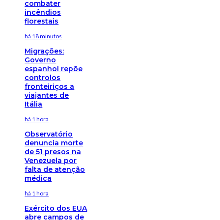
combater
incêndios
florestais
há 18 minutos
Migrações:
Governo
espanhol repõe
controlos
fronteiriços a
viajantes de
Itália
há 1 hora
Observatório
denuncia morte
de 51 presos na
Venezuela por
falta de atenção
médica
há 1 hora
Exército dos EUA
abre campos de