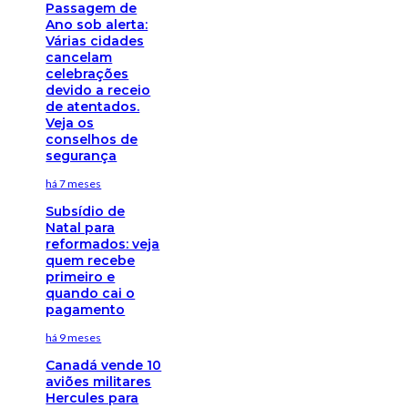
Passagem de
Ano sob alerta:
Várias cidades
cancelam
celebrações
devido a receio
de atentados.
Veja os
conselhos de
segurança
há 7 meses
Subsídio de
Natal para
reformados: veja
quem recebe
primeiro e
quando cai o
pagamento
há 9 meses
Canadá vende 10
aviões militares
Hercules para