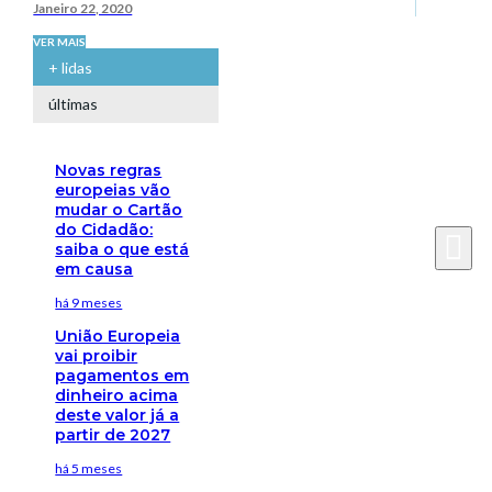
Janeiro 22, 2020
VER MAIS
+ lidas
últimas
Novas regras
europeias vão
mudar o Cartão
do Cidadão:
saiba o que está
em causa
há 9 meses
União Europeia
vai proibir
pagamentos em
dinheiro acima
deste valor já a
partir de 2027
há 5 meses