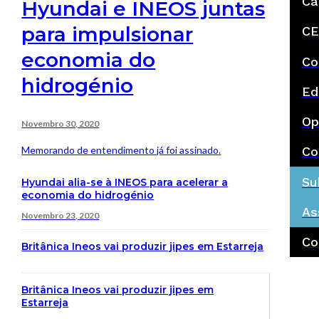
Ca
Hyundai e INEOS juntas
para impulsionar
CE
economia do
Co
hidrogénio
Ed
Op
Novembro 30, 2020
Memorando de entendimento já foi assinado.
Co
Su
Hyundai alia-se à INEOS para acelerar a
economia do hidrogénio
As
Novembro 23, 2020
Co
Britânica Ineos vai produzir jipes em Estarreja
Britânica Ineos vai produzir jipes em
Estarreja