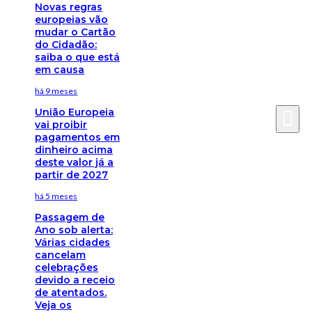
Novas regras
europeias vão
mudar o Cartão
do Cidadão:
saiba o que está
em causa
há 9 meses
União Europeia
vai proibir
pagamentos em
dinheiro acima
deste valor já a
partir de 2027
há 5 meses
Passagem de
Ano sob alerta:
Várias cidades
cancelam
celebrações
devido a receio
de atentados.
Veja os