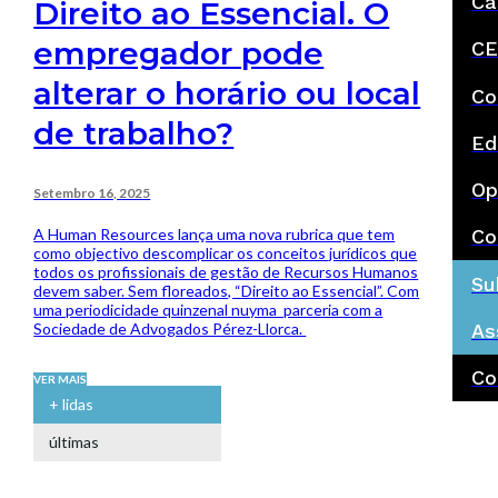
Ca
Direito ao Essencial. O
empregador pode
CE
alterar o horário ou local
Co
de trabalho?
Ed
Op
Setembro 16, 2025
A Human Resources lança uma nova rubrica que tem
Co
como objectivo descomplicar os conceitos jurídicos que
todos os profissionais de gestão de Recursos Humanos
Su
devem saber. Sem floreados, “Direito ao Essencial”. Com
uma periodicidade quinzenal nuyma parceria com a
Sociedade de Advogados Pérez-Llorca.
As
Co
VER MAIS
+ lidas
últimas