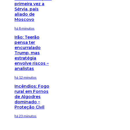
primeira vez a
Sérvia, país
aliado de
Moscovo
há 8 minutos
Irão: Teerão
pensa ter
encurralado
Trump, mas
estratégia
envolve riscos –
analistas
há 12 minutos
Incêndios: Fogo
rural em Fornos
de Algodres
dominado –
Proteção Civil
há 23 minutos