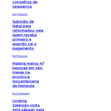
conselhos de
segurança
há 7 meses
Subsídio de
Natal para
reformados: veja
quem recebe
primeiro e
quando cai o
pagamento
há 9 meses
Malária matou 47
pessoas em seis
meses na
província
moçambicana
de Nampula
há 2 minutos
Ucrânia:
Zelensky visita
este sábado pela