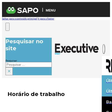
MENU
Saltar para o conteúdo principal
Ir para o footer
Pesquisar no
site
Pesquisar
×
Úl
Úl
Horário de trabalho
Ba