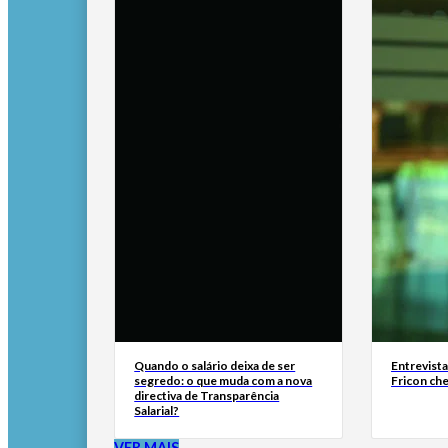
Quando o salário deixa de ser
Entrevist
segredo: o que muda com a nova
Fricon ch
directiva de Transparência
Salarial?
VER MAIS