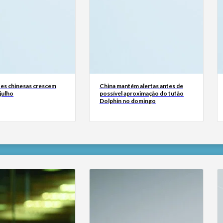
es chinesas crescem
China mantém alertas antes de
julho
possível aproximação do tufão
Dolphin no domingo