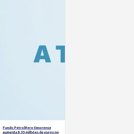
Fundo Petrolífero timorense
aumenta 8,35 milhões de euros no