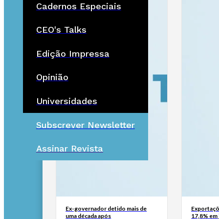
Cadernos Especiais
CEO's Talks
Edição Impressa
Opinião
Universidades
Subscrever Newsletter
Assinar Revista
Ex-governador detido mais de
Exportaçõ
uma década após
17,8% em 