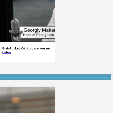
BrainRocket: O futuro aterrou em
Lisboa