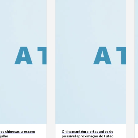
es chinesas crescem
China mantém alertas antes de
julho
possível aproximação do tufão