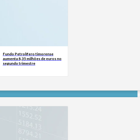
Fundo Petrolífero timorense
aumenta 8,35 milhões de euros no
segundo trimestre