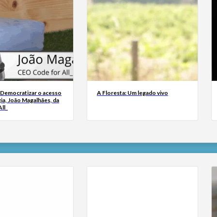
 Democratizar o acesso
A Floresta: Um legado vivo
ia, João Magalhães, da
ll_