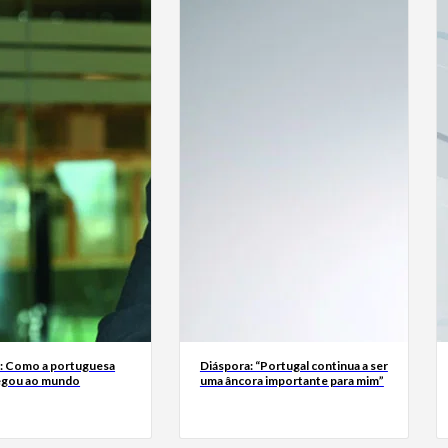
a: Como a portuguesa
Diáspora: “Portugal continua a ser
egou ao mundo
uma âncora importante para mim”