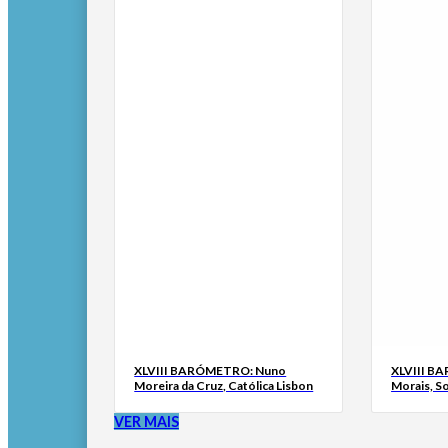
XLVIII BARÓMETRO: Nuno
XLVIII B
Moreira da Cruz, Católica Lisbon
Morais, S
VER MAIS