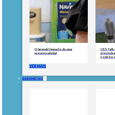
O (grande) impacto de uma
CEO Talk:
presença global
à tecnolog
Code for A
VER MAIS
BARÓMETRO