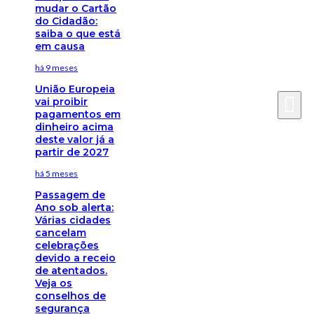
mudar o Cartão
do Cidadão:
saiba o que está
em causa
há 9 meses
União Europeia
vai proibir
pagamentos em
dinheiro acima
deste valor já a
partir de 2027
há 5 meses
Passagem de
Ano sob alerta:
Várias cidades
cancelam
celebrações
devido a receio
de atentados.
Veja os
conselhos de
segurança