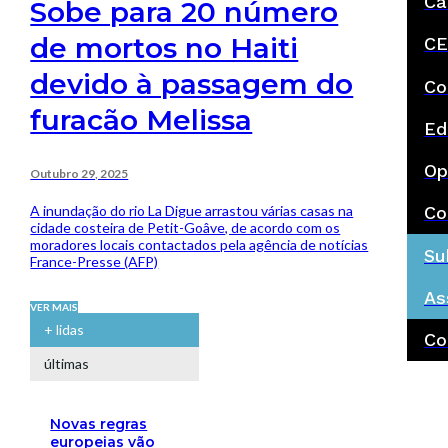
Ca
Sobe para 20 número
de mortos no Haiti
CE
devido à passagem do
Co
furacão Melissa
Ed
Op
Outubro 29, 2025
A inundação do rio La Digue arrastou várias casas na
Co
cidade costeira de Petit-Goâve, de acordo com os
moradores locais contactados pela agência de notícias
Su
France-Presse (AFP)
As
VER MAIS
+ lidas
Co
últimas
Novas regras
europeias vão