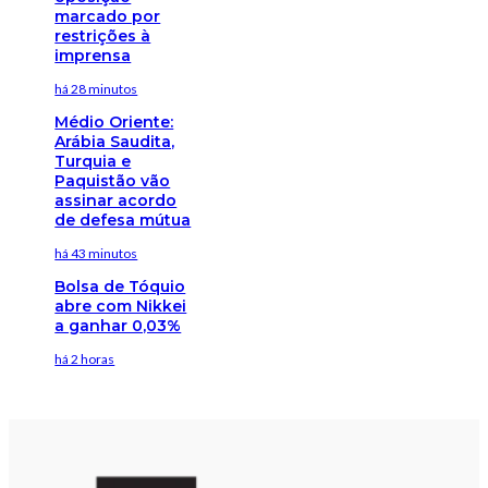
marcado por
restrições à
imprensa
há 28 minutos
Médio Oriente:
Arábia Saudita,
Turquia e
Paquistão vão
assinar acordo
de defesa mútua
há 43 minutos
Bolsa de Tóquio
abre com Nikkei
a ganhar 0,03%
há 2 horas