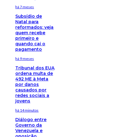
há 7 meses
Subsídio de
Natal para
reformados: veja
quem recebe
primeiro e
quando cai o
pagamento
há 9 meses
Tribunal dos EUA
ordena multa de
492 ME à Meta
por danos
causados por
redes sociais a
jovens
há 14 minutos
Diálogo entre
Governo da
Venezuela e
oposição