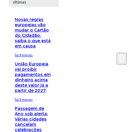
últimas
Novas regras
europeias vão
mudar o Cartão
do Cidadão:
saiba o que está
em causa
há 9 meses
União Europeia
vai proibir
pagamentos em
dinheiro acima
deste valor já a
partir de 2027
há 5 meses
Passagem de
Ano sob alerta:
Várias cidades
cancelam
celebrações