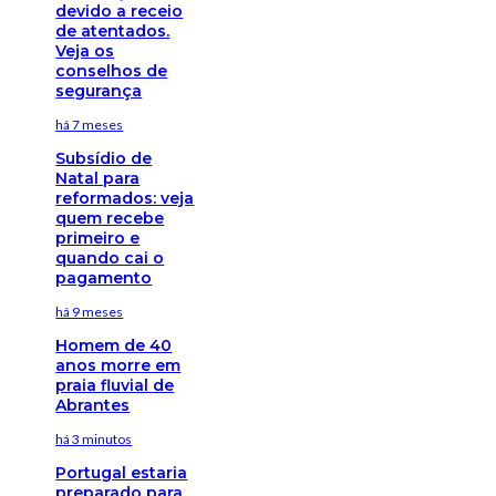
devido a receio
de atentados.
Veja os
conselhos de
segurança
há 7 meses
Subsídio de
Natal para
reformados: veja
quem recebe
primeiro e
quando cai o
pagamento
há 9 meses
Homem de 40
anos morre em
praia fluvial de
Abrantes
há 3 minutos
Portugal estaria
preparado para