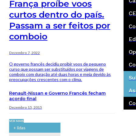
Ca
França proíbe voos
curtos dentro do país.
CE
Passam a ser feitos por
Co
comboio
Ed
Op
Dezembro 7, 2022
O governo francês decidiu proibir voos de pequeno
Co
curso que possam ser substituídos por viagens de
comboio com duração até duas horas e meia devido às
Su
preocupações crescentes com o clima.
As
Renault-Nissan e Governo Francês fecham
acordo final
Co
Dezembro 15, 2015
VER MAIS
+ lidas