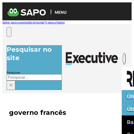
MENU
Saltar para o conteúdo principal
Ir para o footer
Pesquisar no
site
Pesquisar
×
Úl
Úl
governo francês
Ba