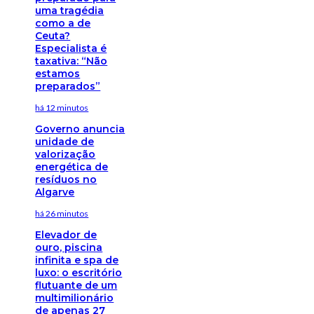
uma tragédia
como a de
Ceuta?
Especialista é
taxativa: “Não
estamos
preparados”
há 12 minutos
Governo anuncia
unidade de
valorização
energética de
resíduos no
Algarve
há 26 minutos
Elevador de
ouro, piscina
infinita e spa de
luxo: o escritório
flutuante de um
multimilionário
de apenas 27