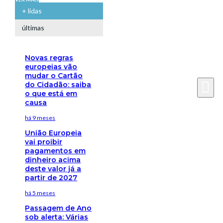
+ lidas
últimas
Novas regras
europeias vão
mudar o Cartão
do Cidadão: saiba
o que está em
causa
há 9 meses
União Europeia
vai proibir
pagamentos em
dinheiro acima
deste valor já a
partir de 2027
há 5 meses
Passagem de Ano
sob alerta: Várias