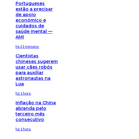
Portugueses
estão a precisar
de apoio
económico e
cuidados de
saúde mental —
AMI
há 31 minutos
Cientistas
chineses sugerem
usar cães robôs
para auxiliar
astronautas na
Lua
há 1 hora
Inflação na China
abranda pelo
terceiro mês
consecutivo
há 1 hora