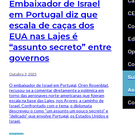
Ca
Embaixador de Israel
em Portugal diz que
CE
escala de caças dos
Co
EUA nas Lajes é
Ed
“assunto secreto” entre
Op
governos
Co
Outubro 3, 2025
Su
O embaixador de Israel em Portugal, Oren Rosenblat,
As
recusou-se a comentar diretamente a polémica em
torno das aeronaves norte-americanas que fizeram
escala na base das Lajes, nos Açores, a caminho de
Co
Israel. Confrontado com o tema, o diplomata
descreveu-o como “um assunto um pouco secreto” e
“delicado” que envolve Portugal, os Estados Unidos e
Israel.
VER MAIS