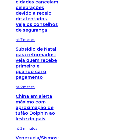
cidades cancelam
celebrações
devido a receio
de atentados.
Veja os conselhos
de segurança
há 7 meses
Subsídio de Natal
para reformados:
veja quem recebe
primeiro e
quando cai o
pagamento
há 9 meses
China em alerta
máximo com
aproximação de
tufão Dolphin ao
leste do país
há 2 minutos
Venezuela/Sismos: