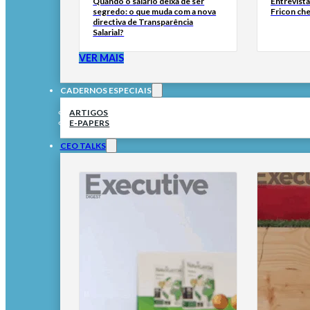
Quando o salário deixa de ser
Entrevist
segredo: o que muda com a nova
Fricon ch
directiva de Transparência
Salarial?
VER MAIS
CADERNOS ESPECIAIS
ARTIGOS
E-PAPERS
CEO TALKS