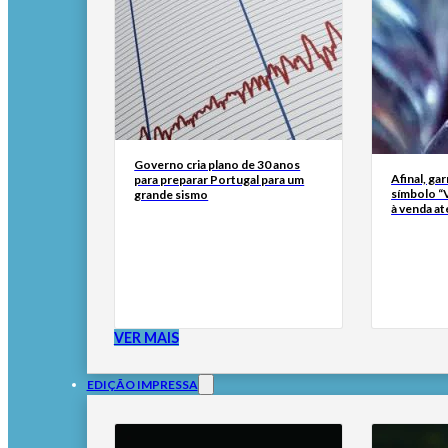
Governo cria plano de 30 anos
Afinal, ga
para preparar Portugal para um
símbolo “
grande sismo
à venda at
VER MAIS
EDIÇÃO IMPRESSA