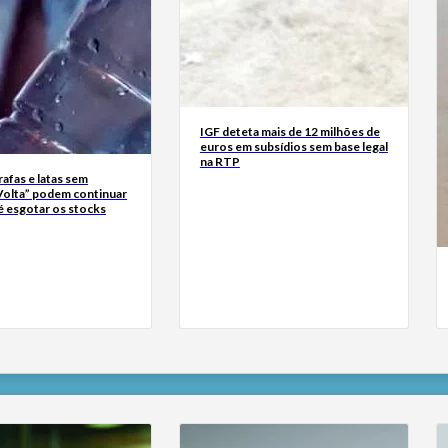
IGF deteta mais de 12 milhões de
euros em subsídios sem base legal
na RTP
rrafas e latas sem
Volta” podem continuar
é esgotar os stocks