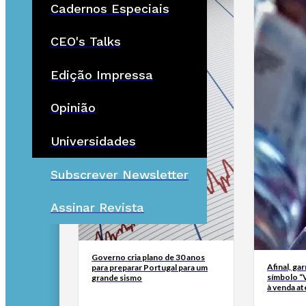
Cadernos Especiais
CEO's Talks
Edição Impressa
Opinião
Universidades
Subscrever Newsletter
Assinar Revista
Governo cria plano de 30 anos
Afinal, ga
para preparar Portugal para um
símbolo “
grande sismo
à venda at