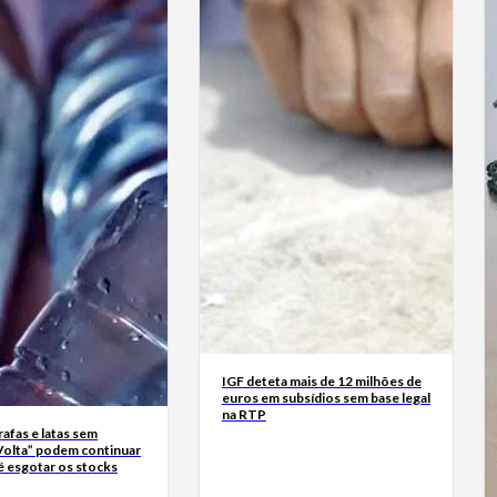
IGF deteta mais de 12 milhões de
euros em subsídios sem base legal
na RTP
rrafas e latas sem
Volta” podem continuar
é esgotar os stocks