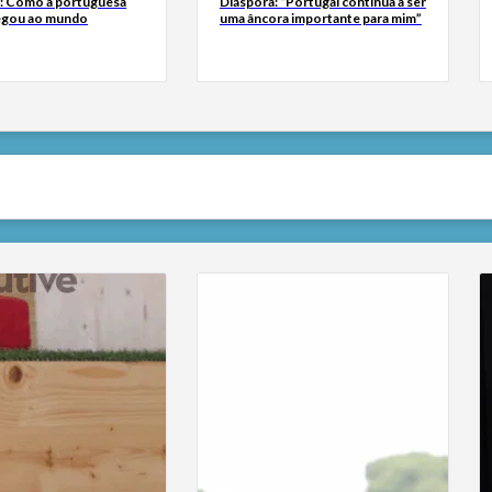
a: Como a portuguesa
Diáspora: “Portugal continua a ser
egou ao mundo
uma âncora importante para mim”