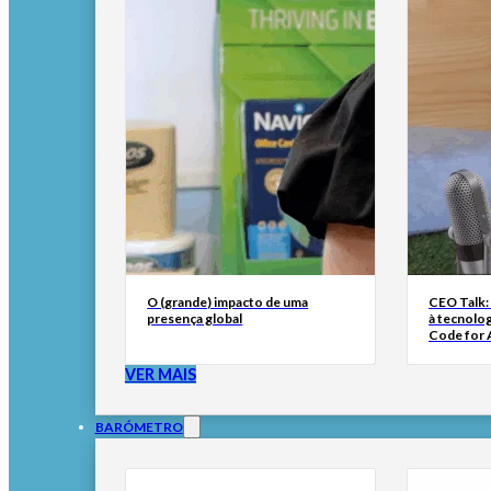
O (grande) impacto de uma
CEO Talk:
presença global
à tecnolog
Code for A
VER MAIS
BARÓMETRO