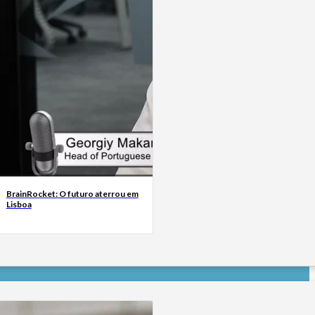
BrainRocket: O futuro aterrou em
Lisboa