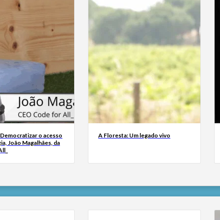
 Democratizar o acesso
A Floresta: Um legado vivo
ia, João Magalhães, da
ll_