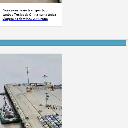
Nunca um navio transportou
tantos Teslas da China numa única
viagem. O destino? A Europa