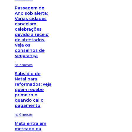
Passagem de
Ano sob alerta:
Várias cidades
cancelam
celebrações
devido a receio
de atentados.
Veja os
conselhos de
segurança
há 7 meses
Subsídio de
Natal para
reformados: veja
quem recebe
primeiro e
quando cai o
pagamento
há 9 meses
Meta entra em
mercado da