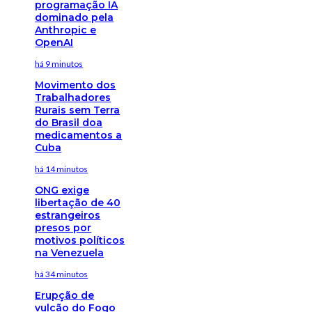
programação IA
dominado pela
Anthropic e
OpenAI
há 9 minutos
Movimento dos
Trabalhadores
Rurais sem Terra
do Brasil doa
medicamentos a
Cuba
há 14 minutos
ONG exige
libertação de 40
estrangeiros
presos por
motivos políticos
na Venezuela
há 34 minutos
Erupção de
vulcão do Fogo