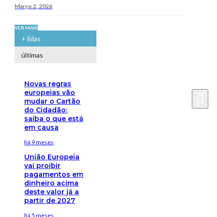
Março 2, 2026
VER MAIS
+ lidas
últimas
Novas regras
europeias vão
mudar o Cartão
do Cidadão:
saiba o que está
em causa
há 9 meses
União Europeia
vai proibir
pagamentos em
dinheiro acima
deste valor já a
partir de 2027
há 5 meses