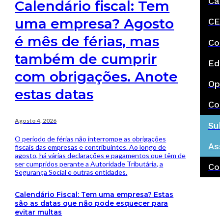
Ca
Calendário fiscal: Tem
uma empresa? Agosto
CE
é mês de férias, mas
Co
também de cumprir
Ed
com obrigações. Anote
Op
estas datas
Co
Agosto 4, 2026
Su
O período de férias não interrompe as obrigações
As
fiscais das empresas e contribuintes. Ao longo de
agosto, há várias declarações e pagamentos que têm de
ser cumpridos perante a Autoridade Tributária, a
Co
Segurança Social e outras entidades.
Calendário Fiscal: Tem uma empresa? Estas
são as datas que não pode esquecer para
evitar multas