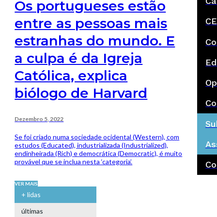
Ca
Os portugueses estão
entre as pessoas mais
CE
estranhas do mundo. E
Co
a culpa é da Igreja
Ed
Católica, explica
Op
biólogo de Harvard
Co
Dezembro 5, 2022
Su
Se foi criado numa sociedade ocidental (Western), com
As
estudos (Educated), industrializada (Industrialized),
endinheirada (Rich) e democrática (Democratic), é muito
provável que se inclua nesta ‘categoria’.
Co
VER MAIS
+ lidas
últimas