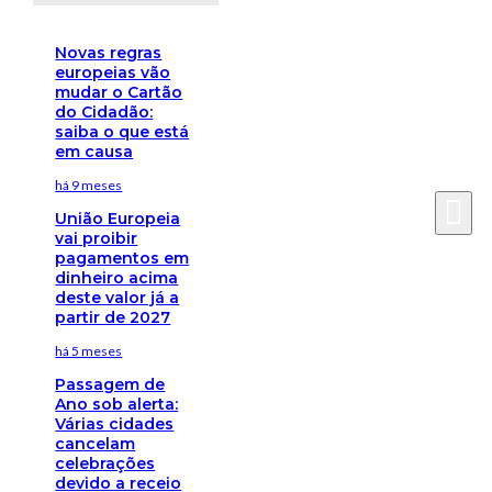
Novas regras
europeias vão
mudar o Cartão
do Cidadão:
saiba o que está
em causa
há 9 meses
União Europeia
vai proibir
pagamentos em
dinheiro acima
deste valor já a
partir de 2027
há 5 meses
Passagem de
Ano sob alerta:
Várias cidades
cancelam
celebrações
devido a receio