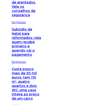
de atentados.
Veja os
conselhos de
segurança
há 7 meses
Subsídio de
Natal para
reformados: veja
quem recebe
primeiro e
quando cai o
pagamento
há 9 meses
Custa pouco
mais de 30 mil
euros, tem 110
m², quatro
quartos e dois
WC: uma casa
inteira ao preço
de um carro