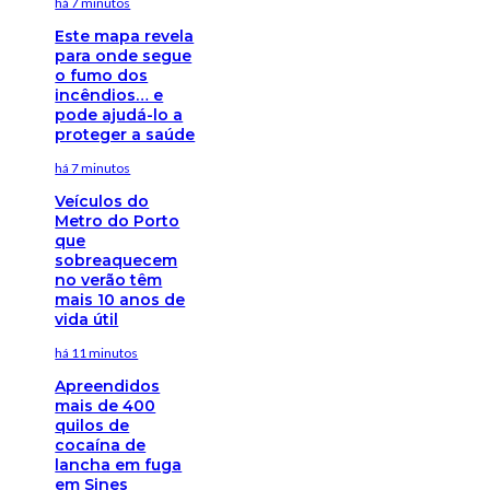
há 7 minutos
Este mapa revela
para onde segue
o fumo dos
incêndios… e
pode ajudá-lo a
proteger a saúde
há 7 minutos
Veículos do
Metro do Porto
que
sobreaquecem
no verão têm
mais 10 anos de
vida útil
há 11 minutos
Apreendidos
mais de 400
quilos de
cocaína de
lancha em fuga
em Sines