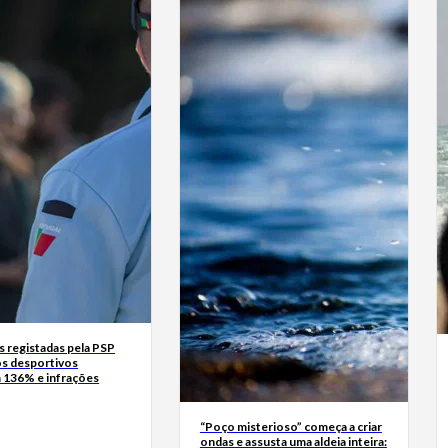
 registadas pela PSP
s desportivos
136% e infrações
“Poço misterioso” começa a criar
ondas e assusta uma aldeia inteira: