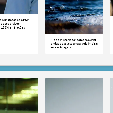
 registadas pela PSP
s desportivos
136% e infrações
“Poço misterioso” começa a criar
ondas e assusta uma aldeia inteira:
veja as imagens