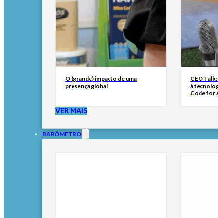
O (grande) impacto de uma
CEO Talk:
presença global
à tecnolog
Code for A
VER MAIS
BARÓMETRO