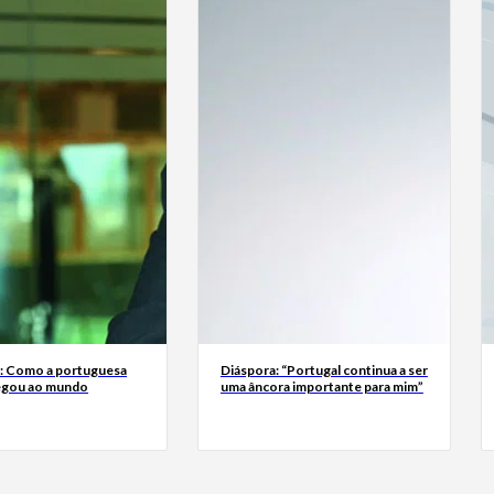
a: Como a portuguesa
Diáspora: “Portugal continua a ser
egou ao mundo
uma âncora importante para mim”