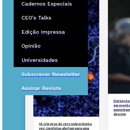
Cadernos Especiais
CEO's Talks
Edição Impressa
Opinião
Universidades
Subscrever Newsletter
Assinar Revista
Detenções
em evento
aumentam 
descem
IA cria vírus do zero pela primeira
vez: cientistas alertam para uma