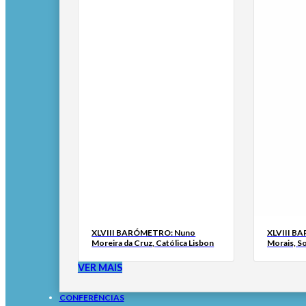
XLVIII BARÓMETRO: Nuno
XLVIII B
Moreira da Cruz, Católica Lisbon
Morais, S
VER MAIS
CONFERÊNCIAS