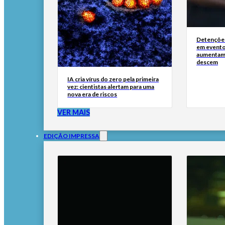
Detenções
em evento
aumentam 
descem
IA cria vírus do zero pela primeira
vez: cientistas alertam para uma
nova era de riscos
VER MAIS
EDIÇÃO IMPRESSA