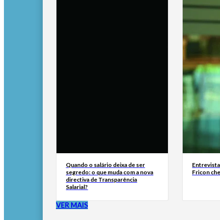
Quando o salário deixa de ser
Entrevist
segredo: o que muda com a nova
Fricon ch
directiva de Transparência
Salarial?
VER MAIS