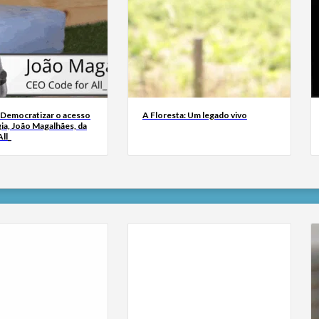
 Democratizar o acesso
A Floresta: Um legado vivo
ia, João Magalhães, da
ll_