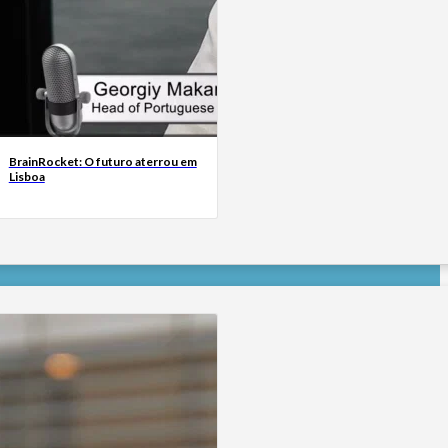
BrainRocket: O futuro aterrou em
Lisboa