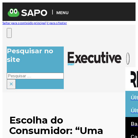
MENU
Saltar para o conteúdo principal
Ir para o footer
Pesquisar no
site
Pesquisar
×
Úl
Úl
Escolha do
Ba
Consumidor: “Uma
Ca