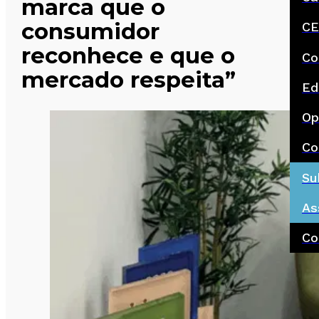
marca que o
consumidor
CE
reconhece e que o
Co
mercado respeita”
Ed
Op
Co
Su
As
Co