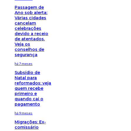
Passagem de
Ano sob alerta:
Várias cidades
cancelam
celebrações
devido a receio
de atentados.
Veja os
conselhos de
segurança
há 7 meses
Subsídio de
Natal para
reformados: veja
quem recebe
primeiro e
quando cai o
pagamento
há 9 meses
Migrações: Ex-
comissário