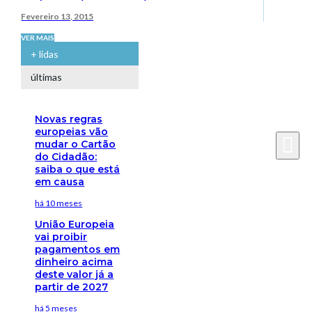
Fevereiro 13, 2015
VER MAIS
+ lidas
últimas
Novas regras
europeias vão
mudar o Cartão
do Cidadão:
saiba o que está
em causa
há 10 meses
União Europeia
vai proibir
pagamentos em
dinheiro acima
deste valor já a
partir de 2027
há 5 meses