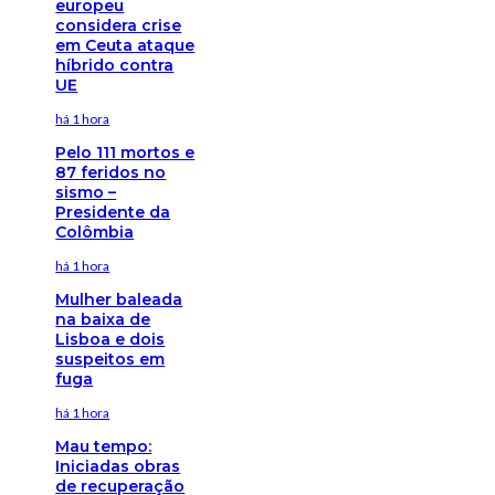
europeu
considera crise
em Ceuta ataque
híbrido contra
UE
há 1 hora
Pelo 111 mortos e
87 feridos no
sismo –
Presidente da
Colômbia
há 1 hora
Mulher baleada
na baixa de
Lisboa e dois
suspeitos em
fuga
há 1 hora
Mau tempo:
Iniciadas obras
de recuperação