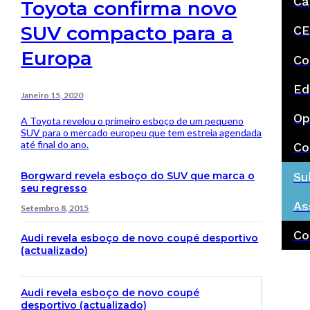
Ca
Toyota confirma novo
SUV compacto para a
CE
Europa
Co
Ed
Janeiro 15, 2020
Op
A Toyota revelou o primeiro esboço de um pequeno
SUV para o mercado europeu que tem estreia agendada
até final do ano.
Co
Borgward revela esboço do SUV que marca o
Su
seu regresso
As
Setembro 8, 2015
Co
Audi revela esboço de novo coupé desportivo
(actualizado)
Audi revela esboço de novo coupé
desportivo (actualizado)