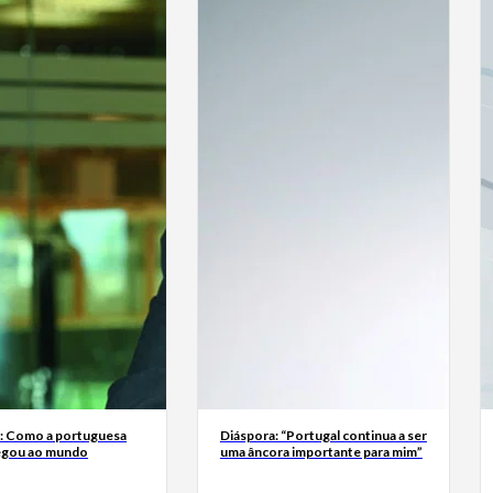
a: Como a portuguesa
Diáspora: “Portugal continua a ser
egou ao mundo
uma âncora importante para mim”