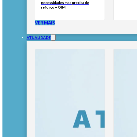
necessidades mas precisa de
reforço – OIM
VER MAIS
ATUALIDADE