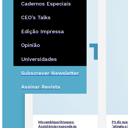
Cadernos Especiais
CEO's Talks
Edição Impressa
Opinião
Universidades
Subscrever Newsletter
Assinar Revista
Moçambique/Ataques:
PS diz que
Assistência responde às
“atingiu o