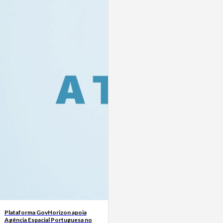
Plataforma GovHorizon apoia
Agência Espacial Portuguesa no