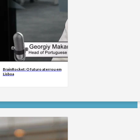
BrainRocket: O futuro aterrou em
Lisboa