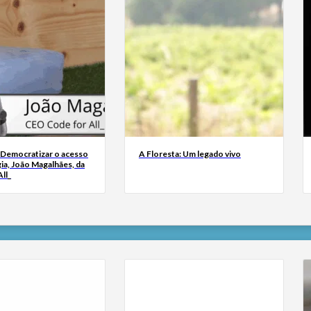
 Democratizar o acesso
A Floresta: Um legado vivo
ia, João Magalhães, da
ll_