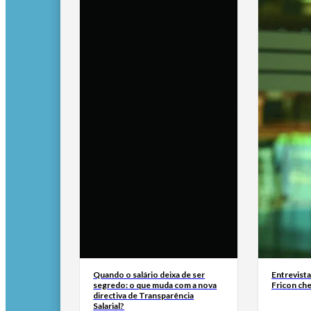
Quando o salário deixa de ser
Entrevist
segredo: o que muda com a nova
Fricon ch
directiva de Transparência
Salarial?