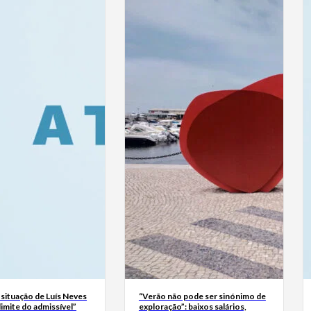
 situação de Luís Neves
“Verão não pode ser sinónimo de
 limite do admissível”
exploração”: baixos salários,