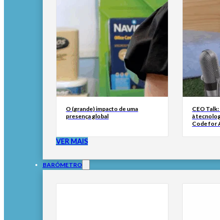
O (grande) impacto de uma
CEO Talk:
presença global
à tecnolog
Code for A
VER MAIS
BARÓMETRO