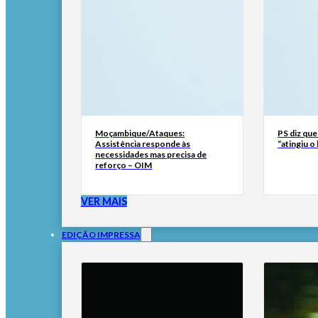
Moçambique/Ataques:
PS diz que
Assistência responde às
“atingiu o
necessidades mas precisa de
reforço – OIM
VER MAIS
EDIÇÃO IMPRESSA