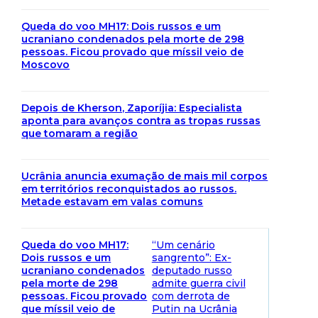
Queda do voo MH17: Dois russos e um
ucraniano condenados pela morte de 298
pessoas. Ficou provado que míssil veio de
Moscovo
Depois de Kherson, Zaporíjia: Especialista
aponta para avanços contra as tropas russas
que tomaram a região
Ucrânia anuncia exumação de mais mil corpos
em territórios reconquistados ao russos.
Metade estavam em valas comuns
Queda do voo MH17:
“Um cenário
Dois russos e um
sangrento”: Ex-
ucraniano condenados
deputado russo
pela morte de 298
admite guerra civil
pessoas. Ficou provado
com derrota de
que míssil veio de
Putin na Ucrânia