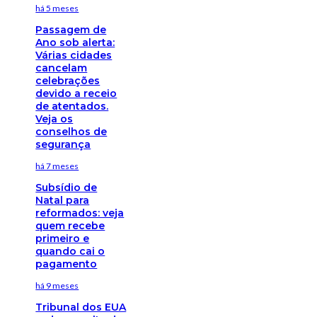
há 5 meses
Passagem de
Ano sob alerta:
Várias cidades
cancelam
celebrações
devido a receio
de atentados.
Veja os
conselhos de
segurança
há 7 meses
Subsídio de
Natal para
reformados: veja
quem recebe
primeiro e
quando cai o
pagamento
há 9 meses
Tribunal dos EUA