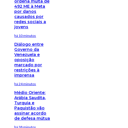
ordena multa de
492 ME à Meta
por danos
causados por
redes sociais a
jovens
há 10 minutos
Diálogo entre
Governo da
Venezuela e
oposição
marcado por
restrições à
imprensa
há 24 minutos
Médio Oriente:
Arábia Saudita,
Turquia e
Paquistão vão
assinar acordo
de defesa mútua
há 38 minutos