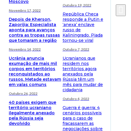
Moscovo
Outubro 19, 2022
Novembro 17, 2022
República Checa
Depois de Kherson,
responde a Putin e
Zaporíjia: Especialista
‘anexa’ enclave
aponta para avanços
russo de
contra as tropas russas
Kaliningrado. Piada
que tomaram a região
tornou-se viral
Novembro 14, 2022
Outubro 7, 2022
Ucrânia anuncia
Ucranianos que
exumação de mais mil
residem nos
corpos em territórios
territórios agora
reconquistados ao
anexados pela
russos. Metade estavam
Rússia têm um
em valas comuns
mês para mudar de
cidadania
Outubro 26, 2022
Outubro 4, 2022
40 países exigem que
território ucraniano
Guerra é guerra: 4
ilegalmente anexado
cenários possíveis
pela Rússia seja
para o caso de
devolvido
fracassarem as
negociações sobre