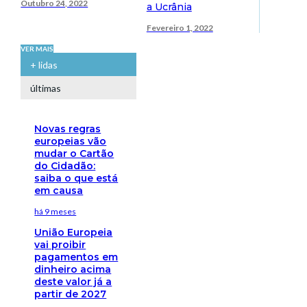
Outubro 24, 2022
a Ucrânia
Fevereiro 1, 2022
VER MAIS
+ lidas
últimas
Novas regras
europeias vão
mudar o Cartão
do Cidadão:
saiba o que está
em causa
há 9 meses
União Europeia
vai proibir
pagamentos em
dinheiro acima
deste valor já a
partir de 2027