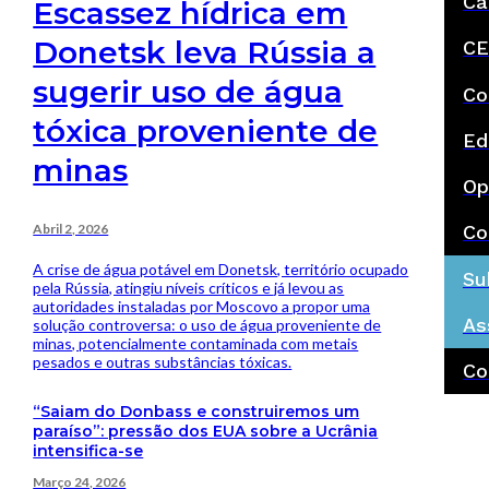
Ca
Escassez hídrica em
Donetsk leva Rússia a
CE
sugerir uso de água
Co
tóxica proveniente de
Ed
minas
Op
Abril 2, 2026
Co
A crise de água potável em Donetsk, território ocupado
Su
pela Rússia, atingiu níveis críticos e já levou as
autoridades instaladas por Moscovo a propor uma
As
solução controversa: o uso de água proveniente de
minas, potencialmente contaminada com metais
pesados e outras substâncias tóxicas.
Co
“Saiam do Donbass e construiremos um
paraíso”: pressão dos EUA sobre a Ucrânia
intensifica-se
Março 24, 2026