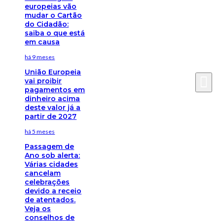
europeias vão
mudar o Cartão
do Cidadão:
saiba o que está
em causa
há 9 meses
União Europeia
vai proibir
pagamentos em
dinheiro acima
deste valor já a
partir de 2027
há 5 meses
Passagem de
Ano sob alerta:
Várias cidades
cancelam
celebrações
devido a receio
de atentados.
Veja os
conselhos de