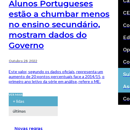
Ca
Alunos Portugueses
estão a chumbar menos
CE
no ensino secundário,
Co
mostram dados do
Ed
Governo
Op
Outubro 28, 2022
Co
Este valor, segundo os dados oficiais, representa um
Su
aumento de 20 pontos percentuais face a 2014/15, o
primeiro ano letivo da série em análise, refere o ME.
As
VER MAIS
Co
+ lidas
últimas
Novas regras