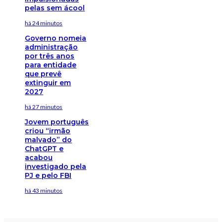
pelas sem ácool
há 24 minutos
Governo nomeia
administração
por três anos
para entidade
que prevê
extinguir em
2027
há 27 minutos
Jovem português
criou “irmão
malvado” do
ChatGPT e
acabou
investigado pela
PJ e pelo FBI
há 43 minutos