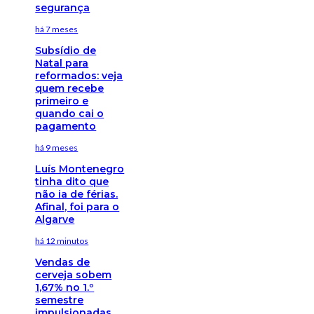
segurança
há 7 meses
Subsídio de
Natal para
reformados: veja
quem recebe
primeiro e
quando cai o
pagamento
há 9 meses
Luís Montenegro
tinha dito que
não ia de férias.
Afinal, foi para o
Algarve
há 12 minutos
Vendas de
cerveja sobem
1,67% no 1.º
semestre
impulsionadas