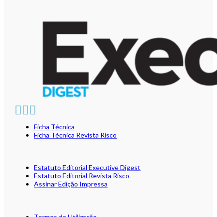
Ficha Técnica
Ficha Técnica Revista Risco
Estatuto Editorial Executive Digest
Estatuto Editorial Revista Risco
Assinar Edição Impressa
Termos de Utilização