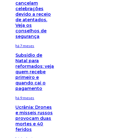
cancelam
celebrações
devido a receio
de atentados.
Veja os
conselhos de
segurança
há 7 meses
Subsídio de
Natal para
reformados: veja
quem recebe
primeiro e
quando cai o
pagamento
há 9 meses
Ucrânia: Drones
e mísseis russos
provocam duas
mortes e 40
feridos