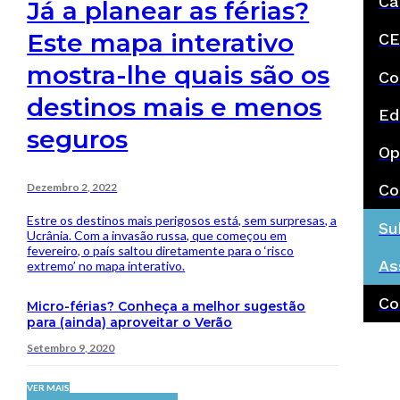
Ca
Já a planear as férias?
Este mapa interativo
CE
mostra-lhe quais são os
Co
destinos mais e menos
Ed
seguros
Op
Dezembro 2, 2022
Co
Estre os destinos mais perigosos está, sem surpresas, a
Su
Ucrânia. Com a invasão russa, que começou em
fevereiro, o país saltou diretamente para o ‘risco
As
extremo’ no mapa interativo.
Co
Micro-férias? Conheça a melhor sugestão
para (ainda) aproveitar o Verão
Setembro 9, 2020
VER MAIS