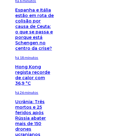
há 6 minutos
Espanha e Itália
estão em rota de
colisão por
causa de Ceuta:
o que se passa e
porque está
Schengen no
centro da crise?
há 18 minutos
Hong Kong
regista recorde
de calor com
36,9 °C
há 26 minutos
Ucrânia: Três
mortos e 25
feridos após
Rússia abater
mais de 150
drones
ucranianos