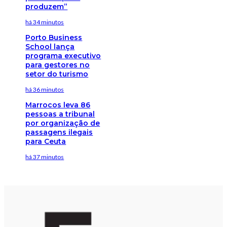
produzem”
há 34 minutos
Porto Business
School lança
programa executivo
para gestores no
setor do turismo
há 36 minutos
Marrocos leva 86
pessoas a tribunal
por organização de
passagens ilegais
para Ceuta
há 37 minutos