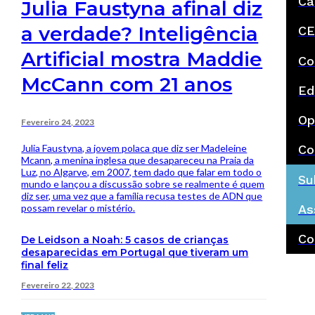
Ca
Julia Faustyna afinal diz
a verdade? Inteligência
CE
Artificial mostra Maddie
Co
McCann com 21 anos
Ed
Op
Fevereiro 24, 2023
Julia Faustyna, a jovem polaca que diz ser Madeleine
Co
Mcann, a menina inglesa que desapareceu na Praia da
Luz, no Algarve, em 2007, tem dado que falar em todo o
Su
mundo e lançou a discussão sobre se realmente é quem
diz ser, uma vez que a família recusa testes de ADN que
possam revelar o mistério.
As
Co
De Leidson a Noah: 5 casos de crianças
desaparecidas em Portugal que tiveram um
final feliz
Fevereiro 22, 2023