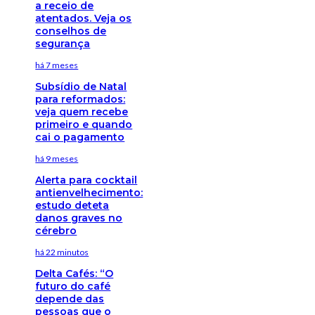
a receio de
atentados. Veja os
conselhos de
segurança
há 7 meses
Subsídio de Natal
para reformados:
veja quem recebe
primeiro e quando
cai o pagamento
há 9 meses
Alerta para cocktail
antienvelhecimento:
estudo deteta
danos graves no
cérebro
há 22 minutos
Delta Cafés: “O
futuro do café
depende das
pessoas que o