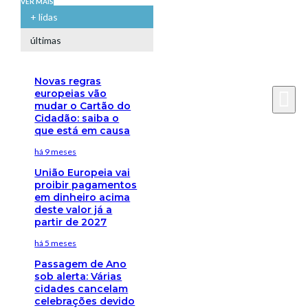
VER MAIS
+ lidas
últimas
Novas regras
europeias vão
mudar o Cartão do
Cidadão: saiba o
que está em causa
há 9 meses
União Europeia vai
proibir pagamentos
em dinheiro acima
deste valor já a
partir de 2027
há 5 meses
Passagem de Ano
sob alerta: Várias
cidades cancelam
celebrações devido