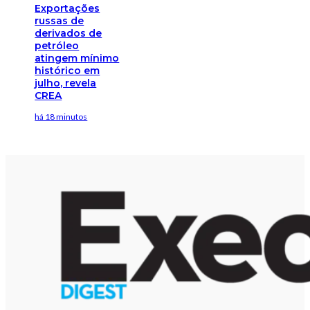
Exportações
russas de
derivados de
petróleo
atingem mínimo
histórico em
julho, revela
CREA
há 18 minutos