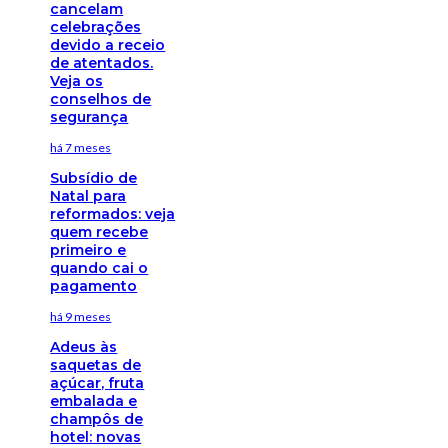
cancelam
celebrações
devido a receio
de atentados.
Veja os
conselhos de
segurança
há 7 meses
Subsídio de
Natal para
reformados: veja
quem recebe
primeiro e
quando cai o
pagamento
há 9 meses
Adeus às
saquetas de
açúcar, fruta
embalada e
champôs de
hotel: novas