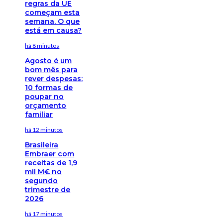
regras da UE
começam esta
semana. O que
está em causa?
há 8 minutos
Agosto é um
bom mês para
rever despesas:
10 formas de
poupar no
orçamento
familiar
há 12 minutos
Brasileira
Embraer com
receitas de 1,9
mil M€ no
segundo
trimestre de
2026
há 17 minutos