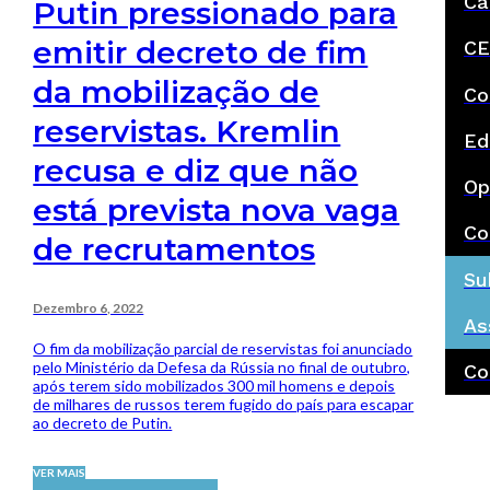
Ca
Putin pressionado para
emitir decreto de fim
CE
da mobilização de
Co
reservistas. Kremlin
Ed
recusa e diz que não
Op
está prevista nova vaga
Co
de recrutamentos
Su
Dezembro 6, 2022
As
O fim da mobilização parcial de reservistas foi anunciado
pelo Ministério da Defesa da Rússia no final de outubro,
Co
após terem sido mobilizados 300 mil homens e depois
de milhares de russos terem fugido do país para escapar
ao decreto de Putin.
VER MAIS