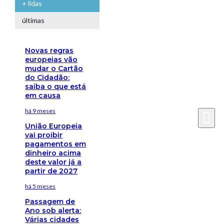
+ lidas
últimas
Novas regras
europeias vão
mudar o Cartão
do Cidadão:
saiba o que está
em causa
há 9 meses
União Europeia
vai proibir
pagamentos em
dinheiro acima
deste valor já a
partir de 2027
há 5 meses
Passagem de
Ano sob alerta:
Várias cidades