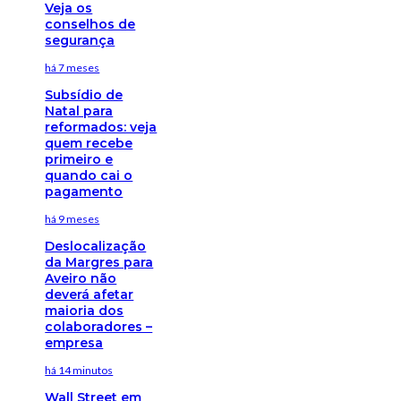
Veja os
conselhos de
segurança
há 7 meses
Subsídio de
Natal para
reformados: veja
quem recebe
primeiro e
quando cai o
pagamento
há 9 meses
Deslocalização
da Margres para
Aveiro não
deverá afetar
maioria dos
colaboradores –
empresa
há 14 minutos
Wall Street em