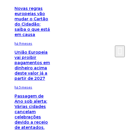
Novas regras
europeias vão
mudar o Cartão
do Cidadão:
saiba o que está
em causa
há 9 meses
União Europeia
vai proibir
pagamentos em
dinheiro acima
deste valor já a
partir de 2027
há 5 meses
Passagem de
Ano sob alerta:
Várias cidades
cancelam
celebrações
devido a receio
de atentados.