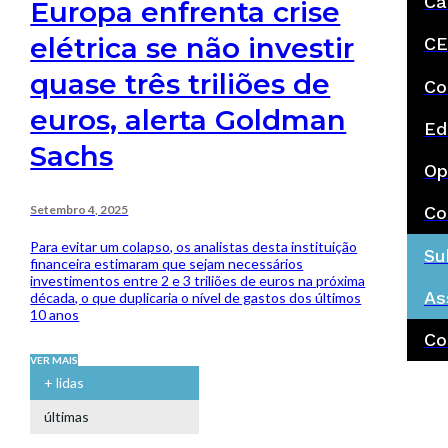
Ca
Europa enfrenta crise
elétrica se não investir
CE
quase três triliões de
Co
euros, alerta Goldman
Ed
Sachs
Op
Setembro 4, 2025
Co
Para evitar um colapso, os analistas desta instituição
Su
financeira estimaram que sejam necessários
investimentos entre 2 e 3 triliões de euros na próxima
As
década, o que duplicaria o nível de gastos dos últimos
10 anos
Co
VER MAIS
+ lidas
últimas