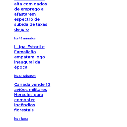
alta com dados
de emprego a
afastarem
espectro de
subida de taxas
de juro
há 41 minutos
I Liga: Estoril e
Famalicão
empatam jogo
inaugural da
época
há 43 minutos
Canadá vende 10
aviões militares
Hercules para
combater
incêndios
florestais
há 1 hora