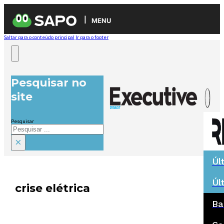
MENU
Saltar para o conteúdo principal
Ir para o footer
Pesquisar no
site
Pesquisar
×
Úl
Úl
crise elétrica
Ba