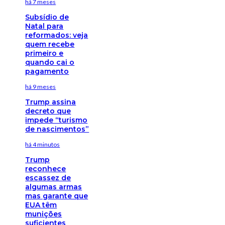
há 7 meses
Subsídio de
Natal para
reformados: veja
quem recebe
primeiro e
quando cai o
pagamento
há 9 meses
Trump assina
decreto que
impede “turismo
de nascimentos”
há 4 minutos
Trump
reconhece
escassez de
algumas armas
mas garante que
EUA têm
munições
suficientes