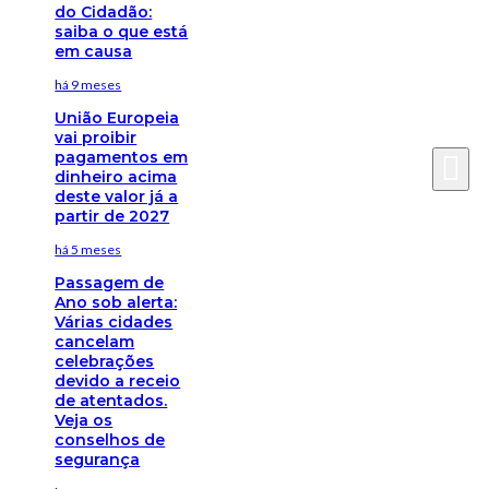
do Cidadão:
saiba o que está
em causa
há 9 meses
União Europeia
vai proibir
pagamentos em
dinheiro acima
deste valor já a
partir de 2027
há 5 meses
Passagem de
Ano sob alerta:
Várias cidades
cancelam
celebrações
devido a receio
de atentados.
Veja os
conselhos de
segurança