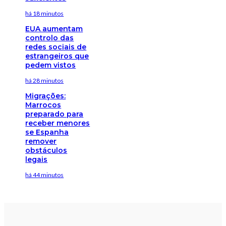
há 18 minutos
EUA aumentam
controlo das
redes sociais de
estrangeiros que
pedem vistos
há 28 minutos
Migrações:
Marrocos
preparado para
receber menores
se Espanha
remover
obstáculos
legais
há 44 minutos