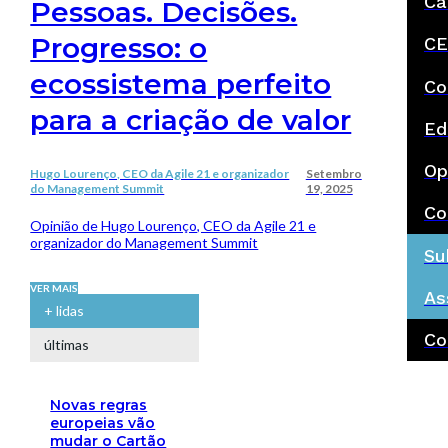
Ca
Pessoas. Decisões.
Progresso: o
CE
ecossistema perfeito
Co
para a criação de valor
Ed
Op
Hugo Lourenço, CEO da Agile 21 e organizador
Setembro
do Management Summit
19, 2025
Co
Opinião de Hugo Lourenço, CEO da Agile 21 e
organizador do Management Summit
Su
VER MAIS
As
+ lidas
Co
últimas
Novas regras
europeias vão
mudar o Cartão