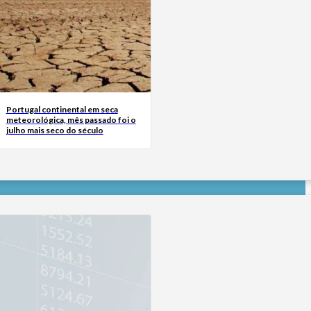
Portugal continental em seca
meteorológica, mês passado foi o
julho mais seco do século