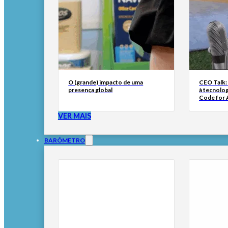
O (grande) impacto de uma
CEO Talk:
presença global
à tecnolog
Code for A
VER MAIS
BARÓMETRO