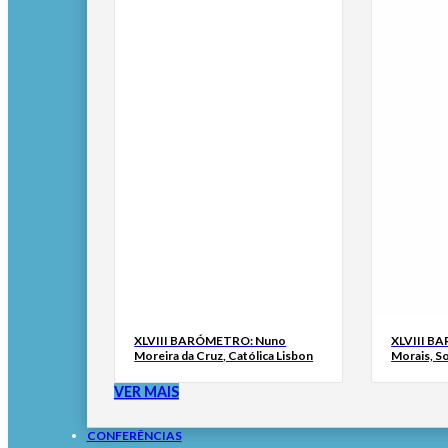
XLVIII BARÓMETRO: Nuno
XLVIII B
Moreira da Cruz, Católica Lisbon
Morais, S
VER MAIS
CONFERÊNCIAS