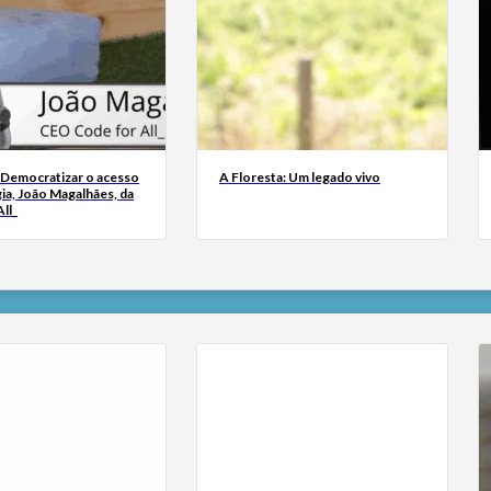
 Democratizar o acesso
A Floresta: Um legado vivo
ia, João Magalhães, da
ll_