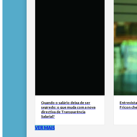
Quando o salário deixa de ser
Entrevist
segredo: o que muda com a nova
Fricon ch
directiva de Transparência
Salarial?
VER MAIS