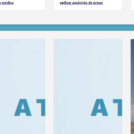
o médica
agilizar aquisição de armas