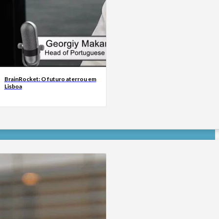
BrainRocket: O futuro aterrou em
Lisboa