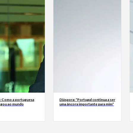
a: Como a portuguesa
Diáspora: “Portugal continua a ser
egou ao mundo
uma âncora importante para mim”