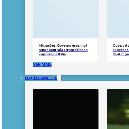
Migrações: Governo espanhol
Observató
repõe controlos fronteiriços a
51 presos 
viajantes de Itália
de atençã
VER MAIS
EDIÇÃO IMPRESSA