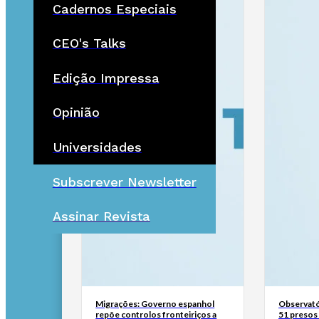
Cadernos Especiais
CEO's Talks
Edição Impressa
Opinião
Universidades
Subscrever Newsletter
Assinar Revista
Migrações: Governo espanhol
Observató
repõe controlos fronteiriços a
51 presos 